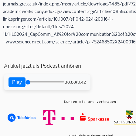
journals.gre.ac.uk/index.php/msor/article/download/1485/pdf/72
academicworks.cuny.edu/cgi/viewcontent.cgi?article=1085&contex
link.springer.com/article/10.1007/s11042-024-20016-1 -
unece.org/sites/default/files/2024-
11/HLG2024_CapComm_AI%20for%20communication%20of%20offici
- www.sciencedirect.com/science/article/pii/S2468502X2400016
Artikel jetzt als Podcast anhören
Play
/
00:00
3:42
Kunden die uns vertrauen:
und viele weitere mehr!