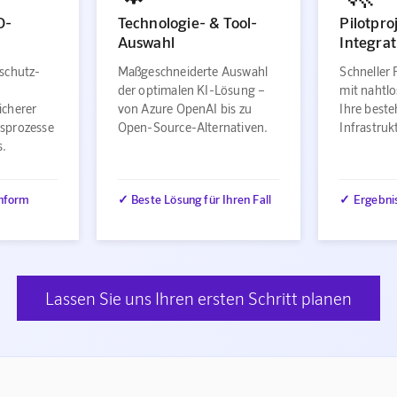
O-
Technologie- & Tool-
Pilotpro
Auswahl
Integrat
schutz-
Maßgeschneiderte Auswahl
Schneller 
der optimalen KI-Lösung –
mit nahtlo
icherer
von Azure OpenAI bis zu
Ihre best
sprozesse
Open-Source-Alternativen.
Infrastru
s.
nform
✓ Beste Lösung für Ihren Fall
✓ Ergebni
Lassen Sie uns Ihren ersten Schritt planen