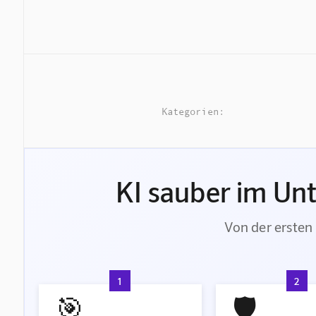
Kategorien:
KI sauber im Un
Von der ersten 
1
2
🎯
🛡️