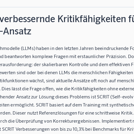
verbessernde Kritikfähigkeiten 
-Ansatz
hmodelle (LLMs) haben in den letzten Jahren beeindruckende Fort
d beantworten komplexe Fragen mit erstaunlicher Präzision. Doc
erausforderung: der skalierbaren Kontrolle und dem effektiven 
ewerten sind oder bei denen LLMs die menschlichen Fähigkeiten 
itikfunktionen wächst, sind aktuelle Ansätze oft noch auf mensc
Dies lässt die Frage offen, wie die Kritikfähigkeiten ohne exte
chender Ansatz zur Lösung dieses Problems ist SCRIT (Self-evolv
eiten ermöglicht. SCRIT basiert auf dem Training mit synthetisch
rden. Dieser nutzt Referenzlösungen für eine schrittweise Kritik
durch die Überprüfung von Korrekturergebnissen. Implementiert 
t SCRIT Verbesserungen von bis zu 10,3% bei Benchmarks für Krit