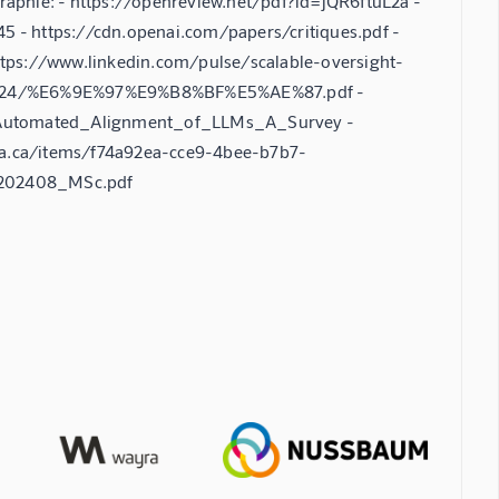
graphie: - https://openreview.net/pdf?id=jQR6ftuL2a -
45 - https://cdn.openai.com/papers/critiques.pdf -
https://www.linkedin.com/pulse/scalable-oversight-
m/2024/%E6%9E%97%E9%B8%BF%E5%AE%87.pdf -
e_Automated_Alignment_of_LLMs_A_Survey -
rta.ca/items/f74a92ea-cce9-4bee-b7b7-
_202408_MSc.pdf