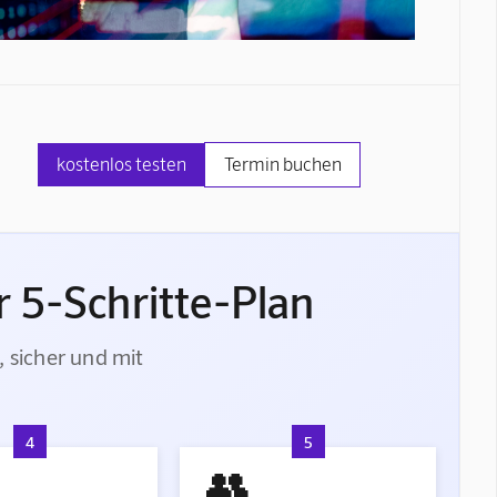
kostenlos testen
Termin buchen
 5-Schritte-Plan
, sicher und mit
4
5
👥