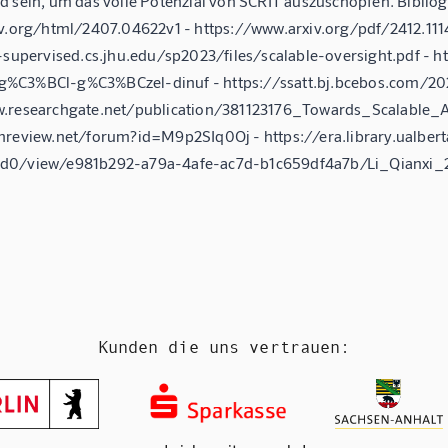
d sein, um das volle Potenzial von SCRIT auszuschöpfen. Biblio
iv.org/html/2407.04622v1 - https://www.arxiv.org/pdf/2412.111
f-supervised.cs.jhu.edu/sp2023/files/scalable-oversight.pdf - 
%C3%BCl-g%C3%BCzel-dinuf - https://ssatt.bj.bcebos.co
w.researchgate.net/publication/381123176_Towards_Scalabl
nreview.net/forum?id=M9p2SIq0Oj - https://era.library.ualbe
d0/view/e981b292-a79a-4afe-ac7d-b1c659df4a7b/Li_Qianxi
Kunden die uns vertrauen: