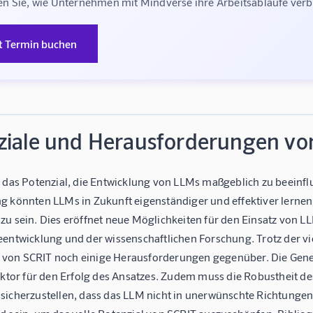
n Sie, wie Unternehmen mit Mindverse ihre Arbeitsabläufe ve
t Termin buchen
ziale und Herausforderungen vo
 das Potenzial, die Entwicklung von LLMs maßgeblich zu beeinflus
g könnten LLMs in Zukunft eigenständiger und effektiver lerne
zu sein. Dies eröffnet neue Möglichkeiten für den Einsatz von L
eentwicklung und der wissenschaftlichen Forschung. Trotz der v
on SCRIT noch einige Herausforderungen gegenüber. Die Generi
Faktor für den Erfolg des Ansatzes. Zudem muss die Robustheit 
sicherzustellen, dass das LLM nicht in unerwünschte Richtungen 