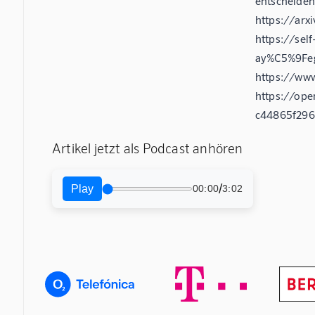
entscheiden
https://arx
https://sel
ay%C5%9Feg
https://ww
https://ope
c44865f296
Artikel jetzt als Podcast anhören
/
Play
00:00
3:02