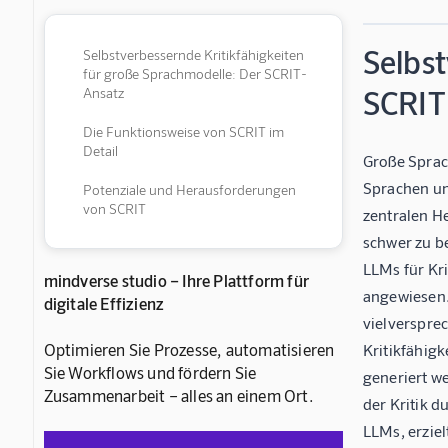
Selbst
Selbstverbessernde Kritikfähigkeiten
für große Sprachmodelle: Der SCRIT-
SCRIT
Ansatz
Die Funktionsweise von SCRIT im
Detail
Große Sprac
Sprachen un
Potenziale und Herausforderungen
von SCRIT
zentralen H
schwer zu b
LLMs für Kr
mindverse studio – Ihre Plattform für
angewiesen. 
digitale Effizienz
vielverspre
Optimieren Sie Prozesse, automatisieren
Kritikfähigk
Sie Workflows und fördern Sie
generiert we
Zusammenarbeit – alles an einem Ort.
der Kritik 
LLMs, erziel