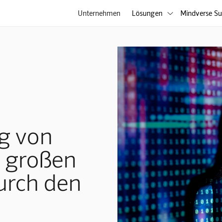
Unternehmen
Lösungen
Mindverse Su

g von
n großen
urch den