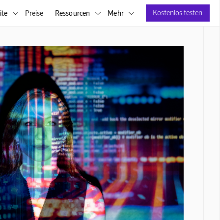
Kostenlos testen
ite
Preise
Ressourcen
Mehr


