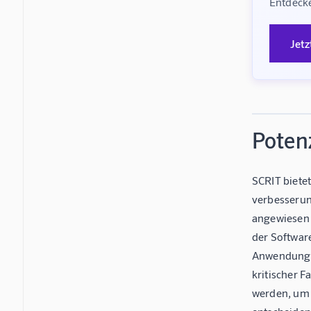
Entdecke
Jetz
Poten
SCRIT bietet
verbesserun
angewiesen 
der Softwar
Anwendung v
kritischer 
werden, um 