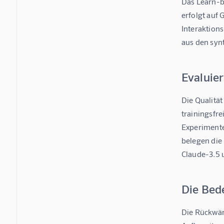
Das Learn-b
erfolgt auf
Interaktions
aus den syn
Evaluie
Die Qualität
trainingsfre
Experimente
belegen die 
Claude-3.5 u
Die Bed
Die Rückwärt