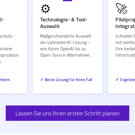
⚙️
🚀
O-
Technologie- & Tool-
Pilotpro
Auswahl
Integrat
schutz-
Maßgeschneiderte Auswahl
Schneller 
der optimalen KI-Lösung –
mit nahtlo
icherer
von Azure OpenAI bis zu
Ihre best
sprozesse
Open-Source-Alternativen.
Infrastru
s.
nform
✓ Beste Lösung für Ihren Fall
✓ Ergebni
Lassen Sie uns Ihren ersten Schritt planen