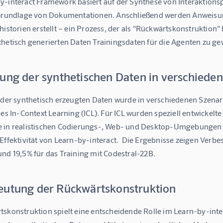
y-interact Framework basiert auf der Synthese von Interaktio
 Grundlage von Dokumentationen. Anschließend werden Anweis
historien erstellt – ein Prozess, der als "Rückwärtskonstruktion" 
thetisch generierten Daten Trainingsdaten für die Agenten zu g
rung der synthetischen Daten in verschiede
 der synthetisch erzeugten Daten wurde in verschiedenen Szenari
ies In-Context Learning (ICL). Für ICL wurden speziell entwickel
 in realistischen Codierungs-, Web- und Desktop-Umgebungen
Effektivität von Learn-by-interact.  Die Ergebnisse zeigen Verbe
nd 19,5% für das Training mit Codestral-22B.
eutung der Rückwärtskonstruktion
skonstruktion spielt eine entscheidende Rolle im Learn-by-inter