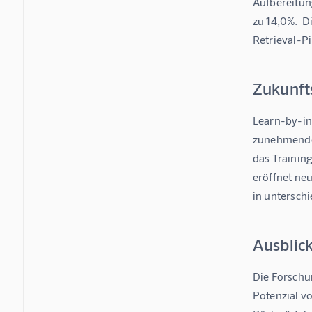
Aufbereitung
zu 14,0%.  D
Retrieval-P
Zukunft
Learn-by-in
zunehmenden
das Trainin
eröffnet neu
in unterschi
Ausblic
Die Forschu
Potenzial v