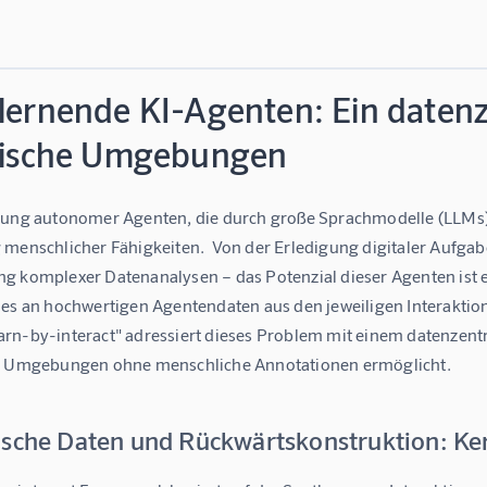
lernende KI-Agenten: Ein datenz
stische Umgebungen
lung autonomer Agenten, die durch große Sprachmodelle (LLMs) 
 menschlicher Fähigkeiten.  Von der Erledigung digitaler Aufgab
g komplexer Datenanalysen – das Potenzial dieser Agenten ist e
 es an hochwertigen Agentendaten aus den jeweiligen Interakt
rn-by-interact" adressiert dieses Problem mit einem datenzen
e Umgebungen ohne menschliche Annotationen ermöglicht.
ische Daten und Rückwärtskonstruktion: Ke