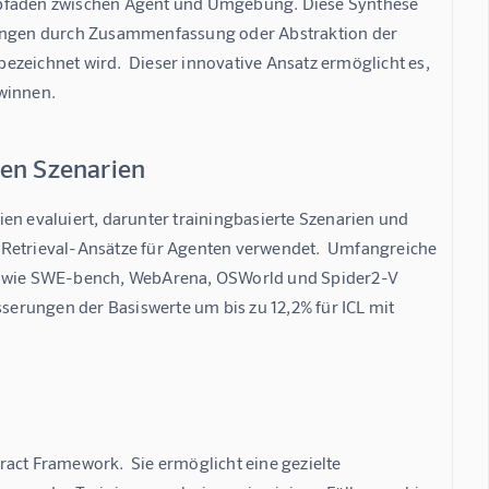
nspfaden zwischen Agent und Umgebung. Diese Synthese 
ungen durch Zusammenfassung oder Abstraktion der 
bezeichnet wird.  Dieser innovative Ansatz ermöglicht es,  
ewinnen.
nen Szenarien
en evaluiert, darunter trainingbasierte Szenarien und 
te Retrieval-Ansätze für Agenten verwendet.  Umfangreiche 
 wie SWE-bench, WebArena, OSWorld und Spider2-V 
sserungen der Basiswerte um bis zu 12,2% für ICL mit 
act Framework.  Sie ermöglicht eine gezielte 