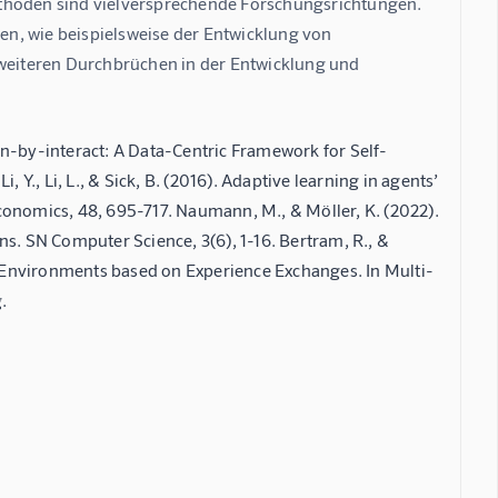
thoden sind vielversprechende Forschungsrichtungen.  
n, wie beispielsweise der Entwicklung von 
eiteren Durchbrüchen in der Entwicklung und 
Learn-by-interact: A Data-Centric Framework for Self-
 Y., Li, L., & Sick, B. (2016). Adaptive learning in agents’
conomics, 48, 695-717. Naumann, M., & Möller, K. (2022).
s. SN Computer Science, 3(6), 1-16. Bertram, R., &
 Environments based on Experience Exchanges. In Multi-
.