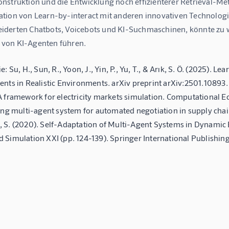
nstruktion und die Entwicklung noch effizienterer Retrieval-Me
tion von Learn-by-interact mit anderen innovativen Technologie
derten Chatbots, Voicebots und KI-Suchmaschinen, könnte zu w
von KI-Agenten führen.
e: Su, H., Sun, R., Yoon, J., Yin, P., Yu, T., & Arık, S. Ö. (2025). 
nts in Realistic Environments. arXiv preprint arXiv:2501.10893. Li,
A framework for electricity markets simulation. Computational E
ing multi-agent system for automated negotiation in supply chain
 S. (2020). Self-Adaptation of Multi-Agent Systems in Dynamic
Simulation XXI (pp. 124-139). Springer International Publishing