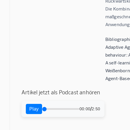
Rückwärtsko
Die Kombina
maßgeschnei
Anwendung 
Bibliographi
Adaptive Age
behaviour: 
A self-learn
Weißenborn,
Agent-Based 
Artikel jetzt als Podcast anhören
/
Play
00:00
2:50