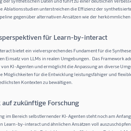
 der synthetischen Daten und führt zu einer deutlichen Verbesse
ie Ablationsstudien unterstreichen die Effizienz der synthetisie
ipeline gegenüber alternativen Ansätzen wie der herkömmliche
sperspektiven für Learn-by-interact
teract bietet ein vielversprechendes Fundament für die Synthes
 Einsatz von LLMs in realen Umgebungen.  Das Framework adre
g von KI-Agenten und ermöglicht die Anpassung an diverse Umg
e Möglichkeiten für die Entwicklung leistungsfähiger und flexib
edlichsten Kontexten zu bewältigen.
k auf zukünftige Forschung
ng im Bereich selbstlernender KI-Agenten steht noch am Anfang
on Learn-by-interact und ähnlichen Ansätzen voll auszuschöpfen