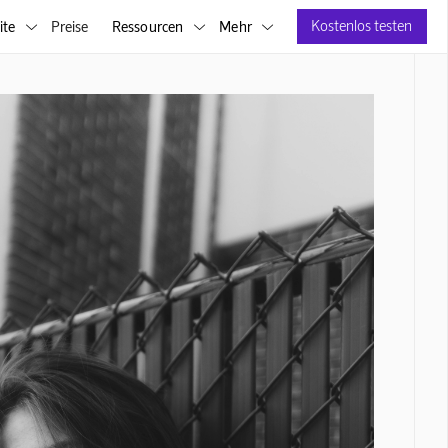
Kostenlos testen
ite
Preise
Ressourcen
Mehr


