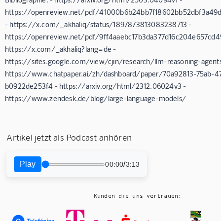
https://openreview.net/pdf/41000b6b24bb7f18602bb52dbf3a49
- https://x.com/_akhaliq/status/1897873813083238713 -
https://openreview.net/pdf/9ff4aaebc17b3da377d16c204e657cd49
https://x.com/_akhaliq?lang=de -
https://sites.google.com/view/cjin/research/llm-reasoning-agents
https://www.chatpaper.ai/zh/dashboard/paper/70a92813-75ab-4
b0922de253f4 - https://arxiv.org/html/2312.06024v3 -
https://www.zendesk.de/blog/large-language-models/
Artikel jetzt als Podcast anhören
Play
/
00:00
3:13
Kunden die uns vertrauen: