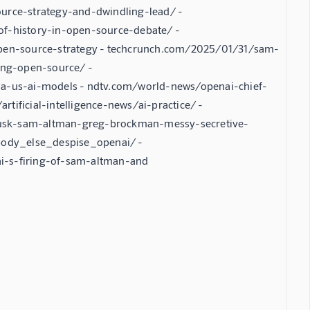
ource-strategy-and-dwindling-lead/ -
f-history-in-open-source-debate/ -
pen-source-strategy - techcrunch.com/2025/01/31/sam-
ing-open-source/ -
a-us-ai-models - ndtv.com/world-news/openai-chief-
tificial-intelligence-news/ai-practice/ -
sk-sam-altman-greg-brockman-messy-secretive-
body_else_despise_openai/ -
-s-firing-of-sam-altman-and