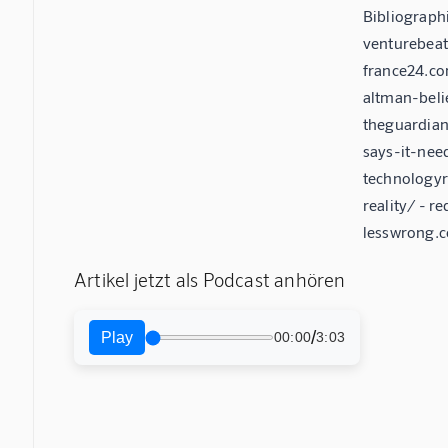
Bibliograph
venturebea
france24.c
altman-bel
theguardia
says-it-nee
technology
reality/ -
lesswrong.
Artikel jetzt als Podcast anhören
/
Play
00:00
3:03