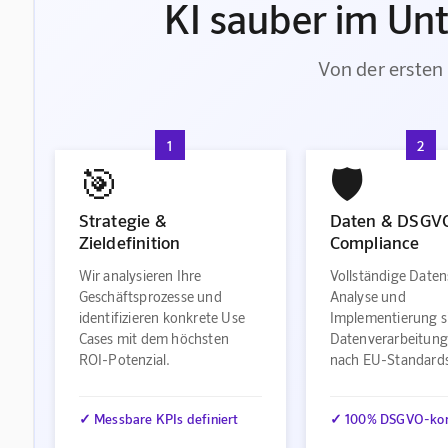
KI sauber im Un
Von der ersten 
1
2
🎯
🛡️
Strategie &
Daten & DSGV
Zieldefinition
Compliance
Wir analysieren Ihre
Vollständige Daten
Geschäftsprozesse und
Analyse und
identifizieren konkrete Use
Implementierung s
Cases mit dem höchsten
Datenverarbeitung
ROI-Potenzial.
nach EU-Standard
✓ Messbare KPIs definiert
✓ 100% DSGVO-ko