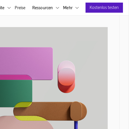
Kostenlos testen
ite
Preise
Ressourcen
Mehr


