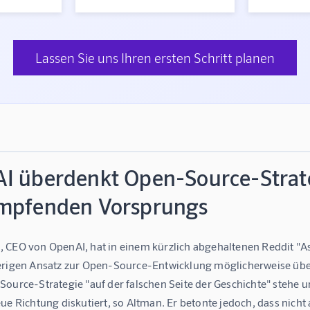
Lassen Sie uns Ihren ersten Schritt planen
I überdenkt Open-Source-Strate
mpfenden Vorsprungs
 CEO von OpenAI, hat in einem kürzlich abgehaltenen Reddit "
erigen Ansatz zur Open-Source-Entwicklung möglicherweise über
ource-Strategie "auf der falschen Seite der Geschichte" stehe u
ue Richtung diskutiert, so Altman. Er betonte jedoch, dass nich