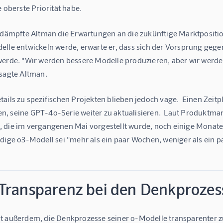
e oberste Priorität habe.
g dämpfte Altman die Erwartungen an die zukünftige Marktposit
elle entwickeln werde, erwarte er, dass sich der Vorsprung geg
werde. "Wir werden bessere Modelle produzieren, aber wir werden
 sagte Altman.
ails zu spezifischen Projekten blieben jedoch vage.  Einen Zeitp
, seine GPT-4o-Serie weiter zu aktualisieren.  Laut Produktmana
die im vergangenen Mai vorgestellt wurde, noch einige Monate en
dige o3-Modell sei "mehr als ein paar Wochen, weniger als ein p
Transparenz bei den Denkprozes
t außerdem, die Denkprozesse seiner o-Modelle transparenter zu 