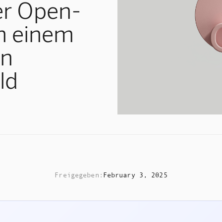
er Open-
in einem
en
ld
Freigegeben:
February 3, 2025