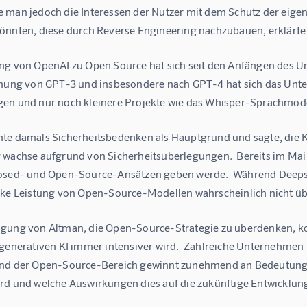
 man jedoch die Interessen der Nutzer mit dem Schutz der eige
önnten, diese durch Reverse Engineering nachzubauen, erklärte 
ng von OpenAI zu Open Source hat sich seit den Anfängen des U
chung von GPT-3 und insbesondere nach GPT-4 hat sich das Un
en und nur noch kleinere Projekte wie das Whisper-Sprachmodel
te damals Sicherheitsbedenken als Hauptgrund und sagte, die 
 wachse aufgrund von Sicherheitsüberlegungen.  Bereits im Mai 
osed- und Open-Source-Ansätzen geben werde.  Während Deepse
rke Leistung von Open-Source-Modellen wahrscheinlich nicht ü
gung von Altman, die Open-Source-Strategie zu überdenken, k
 generativen KI immer intensiver wird.  Zahlreiche Unternehmen
nd der Open-Source-Bereich gewinnt zunehmend an Bedeutung. E
rd und welche Auswirkungen dies auf die zukünftige Entwicklung