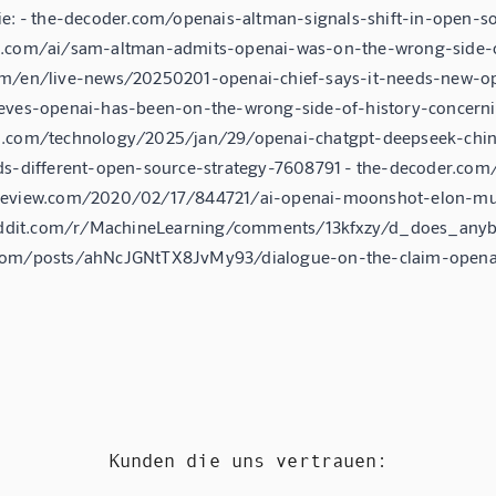
ie: - the-decoder.com/openais-altman-signals-shift-in-open-s
t.com/ai/sam-altman-admits-openai-was-on-the-wrong-side-o
om/en/live-news/20250201-openai-chief-says-it-needs-new-o
ieves-openai-has-been-on-the-wrong-side-of-history-concern
n.com/technology/2025/jan/29/openai-chatgpt-deepseek-chin
ds-different-open-source-strategy-7608791 - the-decoder.com/ar
review.com/2020/02/17/844721/ai-openai-moonshot-elon-mu
 reddit.com/r/MachineLearning/comments/13kfxzy/d_does_any
com/posts/ahNcJGNtTX8JvMy93/dialogue-on-the-claim-openai
Kunden die uns vertrauen: