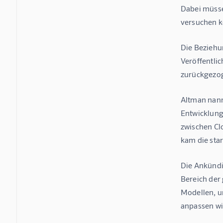
Dabei müsse
versuchen k
Die Beziehu
Veröffentli
zurückgezog
Altman nann
Entwicklung
zwischen Cl
kam die sta
Die Ankündi
Bereich der
Modellen, u
anpassen wi