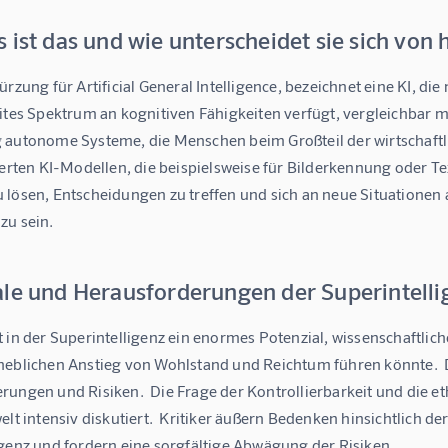
 ist das und wie unterscheidet sie sich von
ürzung für Artificial General Intelligence, bezeichnet eine KI, di
ites Spektrum an kognitiven Fähigkeiten verfügt, vergleichbar mi
 autonome Systeme, die Menschen beim Großteil der wirtschaftli
ierten KI-Modellen, die beispielsweise für Bilderkennung oder Text
 lösen, Entscheidungen zu treffen und sich an neue Situatione
zu sein.
ale und Herausforderungen der Superintelli
t in der Superintelligenz ein enormes Potenzial, wissenschaftli
heblichen Anstieg von Wohlstand und Reichtum führen könnte.  D
rungen und Risiken.  Die Frage der Kontrollierbarkeit und die e
elt intensiv diskutiert.  Kritiker äußern Bedenken hinsichtlich d
igenz und fordern eine sorgfältige Abwägung der Risiken.