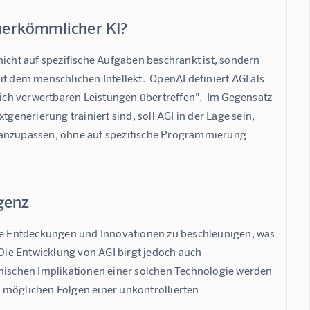
 herkömmlicher KI?
e nicht auf spezifische Aufgaben beschränkt ist, sondern 
t dem menschlichen Intellekt.  OpenAI definiert AGI als 
ch verwertbaren Leistungen übertreffen".  Im Gegensatz 
generierung trainiert sind, soll AGI in der Lage sein, 
n anzupassen, ohne auf spezifische Programmierung 
genz
che Entdeckungen und Innovationen zu beschleunigen, was 
ie Entwicklung von AGI birgt jedoch auch 
thischen Implikationen einer solchen Technologie werden 
er möglichen Folgen einer unkontrollierten 