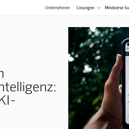
Unternehmen
Lösungen
Mindverse Su

h
telligenz:
KI-