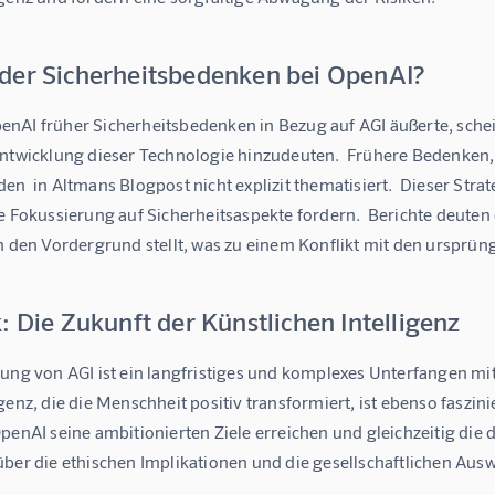
der Sicherheitsbedenken bei OpenAI?
nAI früher Sicherheitsbedenken in Bezug auf AGI äußerte, schein
ntwicklung dieser Technologie hinzudeuten.  Frühere Bedenken, d
en  in Altmans Blogpost nicht explizit thematisiert.  Dieser Stra
re Fokussierung auf Sicherheitsaspekte fordern.  Berichte deut
n den Vordergrund stellt, was zu einem Konflikt mit den ursprün
: Die Zukunft der Künstlichen Intelligenz
lung von AGI ist ein langfristiges und komplexes Unterfangen m
igenz, die die Menschheit positiv transformiert, ist ebenso fas
penAI seine ambitionierten Ziele erreichen und gleichzeitig die
ber die ethischen Implikationen und die gesellschaftlichen Ausw