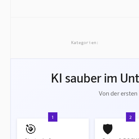
Kategorien:
KI sauber im Un
Von der ersten 
1
2
🎯
🛡️