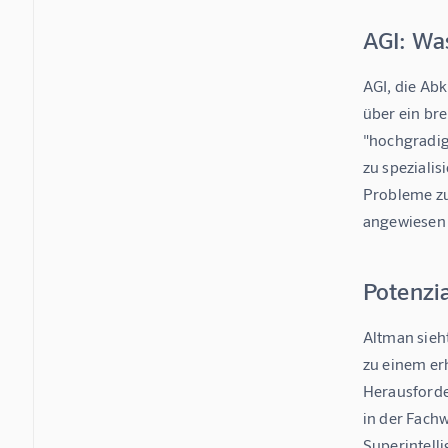
AGI: Was
AGI, die Abk
über ein bre
"hochgradig
zu spezialis
Probleme zu
angewiesen 
Potenzi
Altman sieh
zu einem er
Herausforde
in der Fachw
Superintell