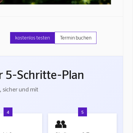
kostenlos testen
Termin buchen
 5-Schritte-Plan
, sicher und mit
4
5
👥