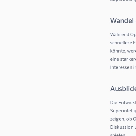
Wandel 
Während Ope
schnellere E
könnte, werd
eine stärke
Interessen i
Ausblick
Die Entwick
Superintell
zeigen, ob O
Diskussion ü
spielen.