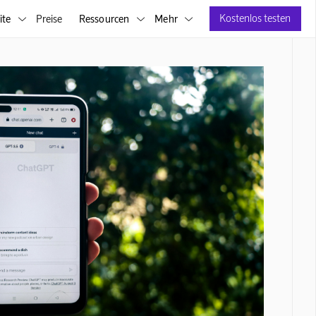
Kostenlos testen
ite
Preise
Ressourcen
Mehr


