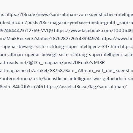
ie: https://t3n.de/news/sam-altman-von-kuenstlicher-intellig
.linkedin.com/posts/t3n-magazin-yeebase-media-gmbh_sam-alt
281974644423712769-VVQ9 https://www.facebook.com/100064
com/MaikBecker3/status/1876282726543994974 https://www.fi
openai-bewegt-sich-richtung-superintelligenz-397.htm https
am-altman-openai-bewegt-sich-richtung-superintelligenz-ac
w.threads.net/@t3n_magazin/post/DEeu3ZvMt3R
w.itmagazine.ch/artikel/83758/Sam_Altman_will_die_kuenstli
/unternehmen/tech/kuenstliche-intelligenz-wie-gefaehrlich-
8ed5-84b0fb5ca246 https://assets.t3n.sc/tag/sam-altman/