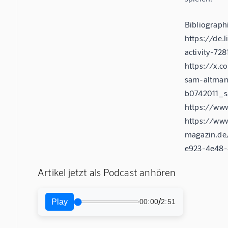
Bibliograph
https://de
activity-7
https://x.
sam-altman-
b0742011_s
https://ww
https://ww
magazin.de
e923-4e48-
Artikel jetzt als Podcast anhören
/
Play
00:00
2:51