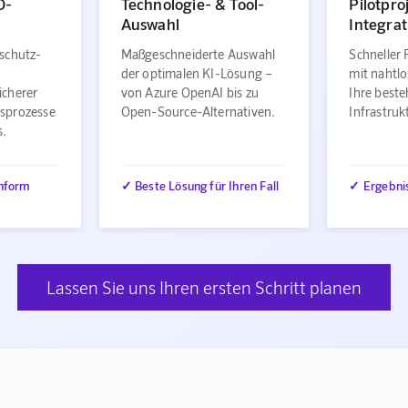
O-
Technologie- & Tool-
Pilotpro
Auswahl
Integrat
schutz-
Maßgeschneiderte Auswahl
Schneller 
der optimalen KI-Lösung –
mit nahtlo
icherer
von Azure OpenAI bis zu
Ihre best
sprozesse
Open-Source-Alternativen.
Infrastru
s.
nform
✓ Beste Lösung für Ihren Fall
✓ Ergebni
Lassen Sie uns Ihren ersten Schritt planen