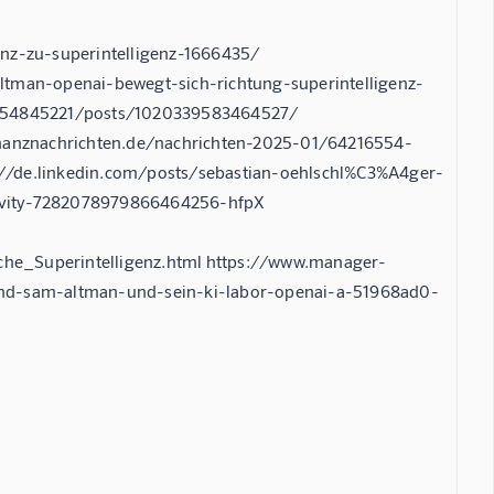
enz-zu-superintelligenz-1666435/
man-openai-bewegt-sich-richtung-superintelligenz-
654845221/posts/1020339583464527/
nanznachrichten.de/nachrichten-2025-01/64216554-
://de.linkedin.com/posts/sebastian-oehlschl%C3%A4ger-
tivity-7282078979866464256-hfpX
che_Superintelligenz.html https://www.manager-
sind-sam-altman-und-sein-ki-labor-openai-a-51968ad0-