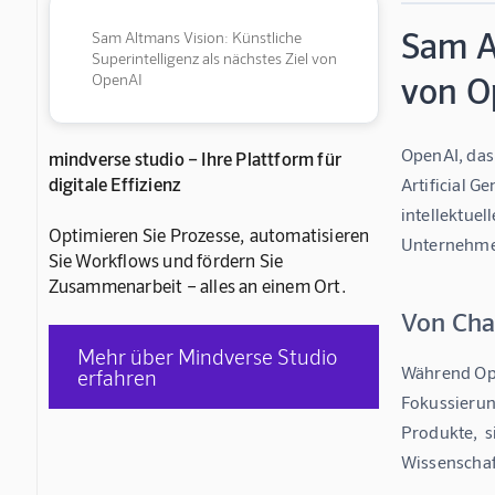
Sam Al
Sam Altmans Vision: Künstliche
Superintelligenz als nächstes Ziel von
von O
OpenAI
OpenAI, das
mindverse studio – Ihre Plattform für
digitale Effizienz
Artificial G
intellektuel
Optimieren Sie Prozesse, automatisieren
Unternehme
Sie Workflows und fördern Sie
Zusammenarbeit – alles an einem Ort.
Von Cha
Mehr über Mindverse Studio
Während Open
erfahren
Fokussierun
Produkte,  s
Wissenschaf