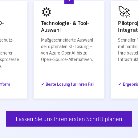
⚙️
🚀
O-
Technologie- & Tool-
Pilotpro
Auswahl
Integrat
schutz-
Maßgeschneiderte Auswahl
Schneller 
der optimalen KI-Lösung –
mit nahtlo
icherer
von Azure OpenAI bis zu
Ihre best
sprozesse
Open-Source-Alternativen.
Infrastru
s.
nform
✓ Beste Lösung für Ihren Fall
✓ Ergebni
Lassen Sie uns Ihren ersten Schritt planen