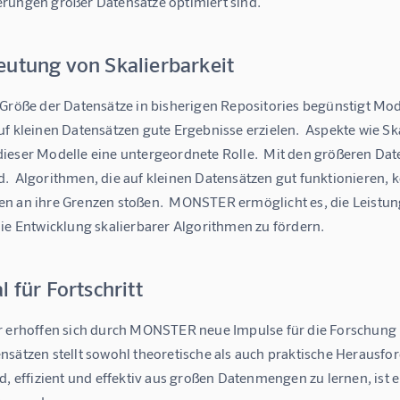
rungen großer Datensätze optimiert sind.
eutung von Skalierbarkeit
Größe der Datensätze in bisherigen Repositories begünstigt Mode
uf kleinen Datensätzen gute Ergebnisse erzielen.  Aspekte wie Sk
ieser Modelle eine untergeordnete Rolle.  Mit den größeren Da
.  Algorithmen, die auf kleinen Datensätzen gut funktionieren, 
n an ihre Grenzen stoßen.  MONSTER ermöglicht es, die Leistun
die Entwicklung skalierbarer Algorithmen zu fördern.
l für Fortschritt
 erhoffen sich durch MONSTER neue Impulse für die Forschung im 
sätzen stellt sowohl theoretische als auch praktische Herausfor
d, effizient und effektiv aus großen Datenmengen zu lernen, ist 