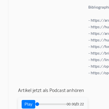
Bibliographi
- https://ar
- https://h
- https://a
- https://h
- https://fo
- https://b
- https://l
- https://o
- https://o
Artikel jetzt als Podcast anhören
/
Play
00:00
3:22