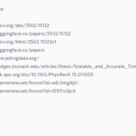
e:

xiv.org/abs/2502.15122

uggingface.co/papers/2502.15122

rxiv.org/html/2502.15122v1

uggingface.co/papers

recastingdata.org/

ridges.monash.edu/articles/thesis/Scalable_and_Accurate_Tim
ink.aps.org/doi/10.1103/PhysRevX.15.011005

penreview.net/forum?id=wEc1mgAjU-

penreview.net/forum?id=I01l7rc0jcb