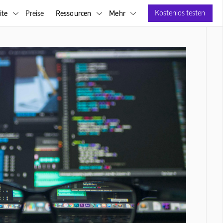
Kostenlos testen
ite
Preise
Ressourcen
Mehr


