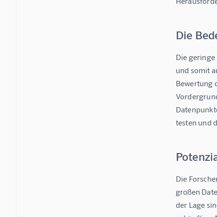
Herausforde
Die Bed
Die geringe 
und somit a
Bewertung d
Vordergrund
Datenpunkte
testen und 
Potenzia
Die Forscher
großen Daten
der Lage sin