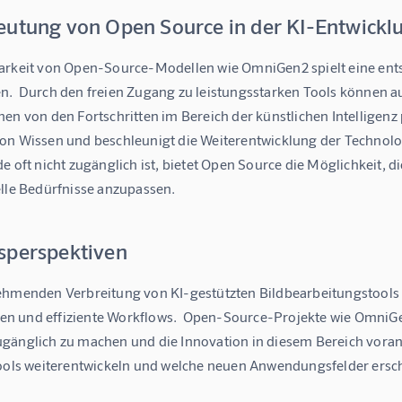
eutung von Open Source in der KI-Entwickl
arkeit von Open-Source-Modellen wie OmniGen2 spielt eine ents
n.  Durch den freien Zugang zu leistungsstarken Tools können 
en von den Fortschritten im Bereich der künstlichen Intelligenz p
on Wissen und beschleunigt die Weiterentwicklung der Technolog
e oft nicht zugänglich ist, bietet Open Source die Möglichkeit, 
elle Bedürfnisse anzupassen.
sperspektiven
ehmenden Verbreitung von KI-gestützten Bildbearbeitungstools e
 und effiziente Workflows.  Open-Source-Projekte wie OmniGen
gänglich zu machen und die Innovation in diesem Bereich voranzu
Tools weiterentwickeln und welche neuen Anwendungsfelder ersc