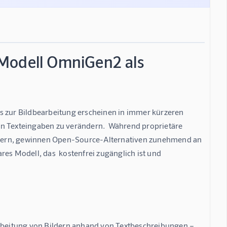
-Modell OmniGen2 als
ols zur Bildbearbeitung erscheinen in immer kürzeren 
 von Texteingaben zu verändern.  Während proprietäre 
efern, gewinnen Open-Source-Alternativen zunehmend an 
es Modell, das  kostenfrei zugänglich ist und 
beitung von Bildern anhand von Textbeschreibungen – 