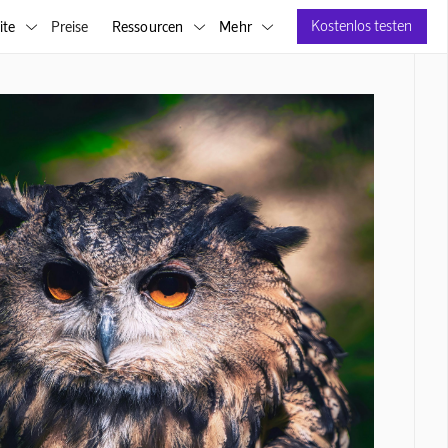
Kostenlos testen
ite
Preise
Ressourcen
Mehr


