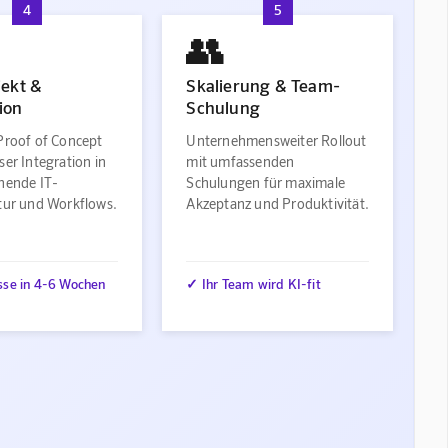
4
5
👥
jekt &
Skalierung & Team-
ion
Schulung
Proof of Concept
Unternehmensweiter Rollout
ser Integration in
mit umfassenden
ehende IT-
Schulungen für maximale
ktur und Workflows.
Akzeptanz und Produktivität.
sse in 4-6 Wochen
✓ Ihr Team wird KI-fit