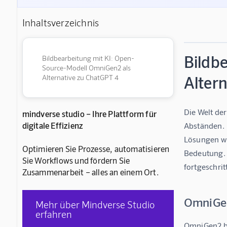
Inhaltsverzeichnis
Bildb
Bildbearbeitung mit KI: Open-
Source-Modell OmniGen2 als
Alter
Alternative zu ChatGPT 4
Die Welt der
mindverse studio – Ihre Plattform für
digitale Effizienz
Abständen.  
Lösungen wi
Optimieren Sie Prozesse, automatisieren
Bedeutung. E
Sie Workflows und fördern Sie
fortgeschri
Zusammenarbeit – alles an einem Ort.
OmniGen
Mehr über Mindverse Studio
erfahren
OmniGen2 ba