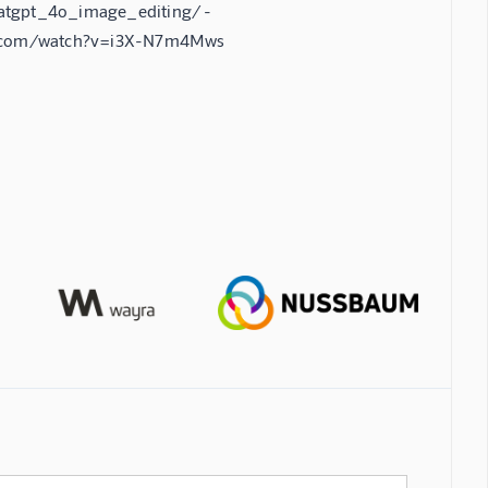
hatgpt_4o_image_editing/ -
e.com/watch?v=i3X-N7m4Mws