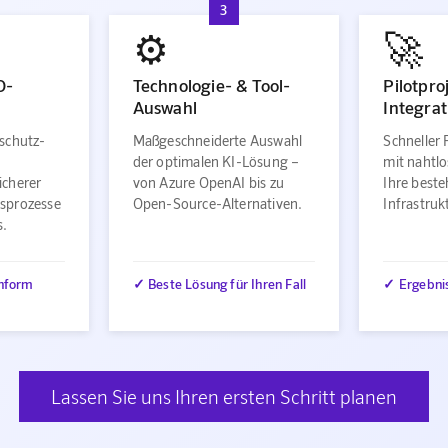
3
⚙️
🚀
O-
Technologie- & Tool-
Pilotpro
Auswahl
Integrat
schutz-
Maßgeschneiderte Auswahl
Schneller 
der optimalen KI-Lösung –
mit nahtlo
icherer
von Azure OpenAI bis zu
Ihre best
sprozesse
Open-Source-Alternativen.
Infrastru
s.
nform
✓ Beste Lösung für Ihren Fall
✓ Ergebni
Lassen Sie uns Ihren ersten Schritt planen