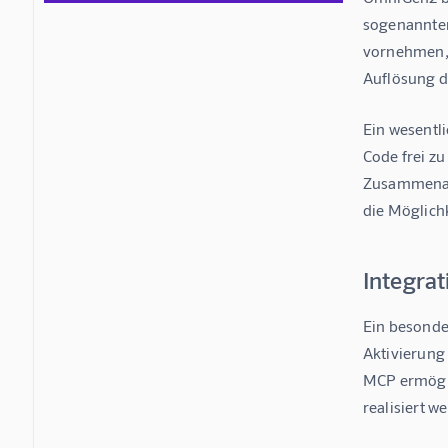
sogenannten
vornehmen, 
Auflösung de
Ein wesentli
Code frei z
Zusammenarb
die Möglich
Integra
Ein besonde
Aktivierung
MCP ermögli
realisiert w