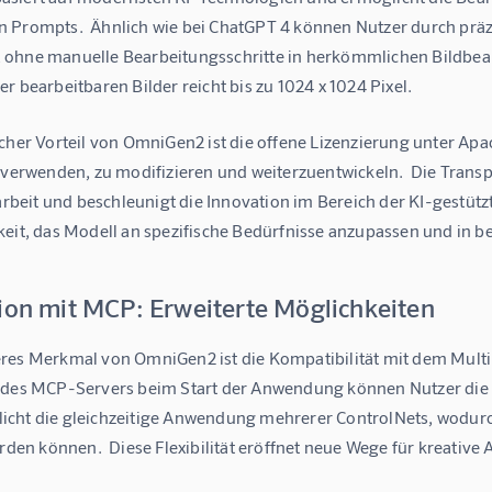
 Prompts.  Ähnlich wie bei ChatGPT 4 können Nutzer durch prä
ohne manuelle Bearbeitungsschritte in herkömmlichen Bildbe
r bearbeitbaren Bilder reicht bis zu 1024 x 1024 Pixel.
cher Vorteil von OmniGen2 ist die offene Lizenzierung unter Apa
u verwenden, zu modifizieren und weiterzuentwickeln.  Die Trans
eit und beschleunigt die Innovation im Bereich der KI-gestützte
keit, das Modell an spezifische Bedürfnisse anzupassen und in b
tion mit MCP: Erweiterte Möglichkeiten
res Merkmal von OmniGen2 ist die Kompatibilität mit dem Multi-
 des MCP-Servers beim Start der Anwendung können Nutzer die
cht die gleichzeitige Anwendung mehrerer ControlNets, wodur
erden können.  Diese Flexibilität eröffnet neue Wege für kreati