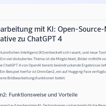
earbeitung mit KI: Open-Source
native zu ChatGPT 4
 künstlichen Intelligenz (KI) entwickelt sich rasant, und neue To
Ein viel diskutiertes Thema ist die Möglichkeit, Bilder mithilfe
e ChatGPT 4 von OpenAI bereits beeindruckende Ergebnisse li
in Beispiel hierfür ist OmniGen2, ein auf Hugging Face verfügbar
ttene Bildbearbeitungsfunktionen bietet.
2: Funktionsweise und Vorteile
siert auf modernsten KI-Technologien und ermöglicht die Bear