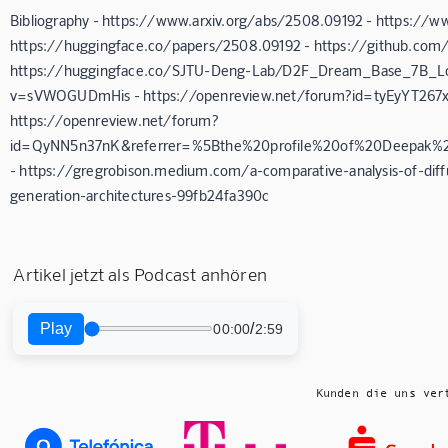
Bibliography - https://www.arxiv.org/abs/2508.09192 - https://w
https://huggingface.co/papers/2508.09192 - https://github.com/z
https://huggingface.co/SJTU-Deng-Lab/D2F_Dream_Base_7B_Lo
v=sVWOGUDmHis - https://openreview.net/forum?id=tyEyYT267x -
https://openreview.net/forum?
id=QyNN5n37nK&referrer=%5Bthe%20profile%20of%20Deepak%2
- https://gregrobison.medium.com/a-comparative-analysis-of-diff
generation-architectures-99fb24fa390c
Artikel jetzt als Podcast anhören
Play
/
00:00
2:59
Kunden die uns ver