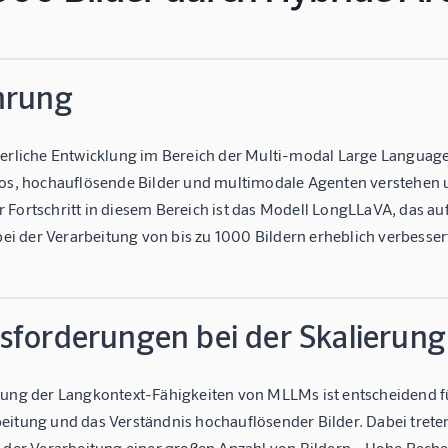
hrung
ierliche Entwicklung im Bereich der Multi-modal Large Language
eos, hochauflösende Bilder und multimodale Agenten verstehen 
Fortschritt in diesem Bereich ist das Modell LongLLaVA, das auf 
 bei der Verarbeitung von bis zu 1000 Bildern erheblich verbesser
sforderungen bei der Skalierun
rung der Langkontext-Fähigkeiten von MLLMs ist entscheidend 
eitung und das Verständnis hochauflösender Bilder. Dabei tret
i der Verarbeitung einer großen Anzahl von Bildern - Hohe Rec