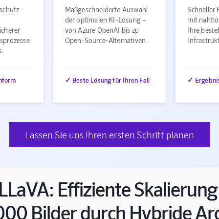
schutz-
Maßgeschneiderte Auswahl
Schneller 
der optimalen KI-Lösung –
mit nahtlo
icherer
von Azure OpenAI bis zu
Ihre best
sprozesse
Open-Source-Alternativen.
Infrastru
s.
nform
✓ Beste Lösung für Ihren Fall
✓ Ergebni
Lassen Sie uns Ihren ersten Schritt planen
LaVA: Effiziente Skalierun
000 Bilder durch Hybride Ar