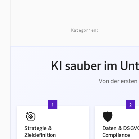
Kategorien:
KI sauber im Un
Von der ersten 
1
2
🎯
🛡️
Strategie &
Daten & DSGV
Zieldefinition
Compliance