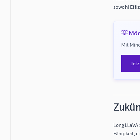
sowohl Effi
💡 Möc
Mit Mind
Jetz
Zukün
LongLLaVA z
Fähigkeit, 