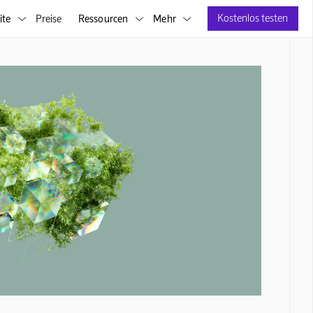
Kostenlos testen
ite
Preise
Ressourcen
Mehr


