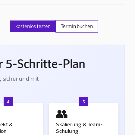
kostenlos testen
Termin buchen
 5-Schritte-Plan
, sicher und mit
4
5
👥
jekt &
Skalierung & Team-
ion
Schulung