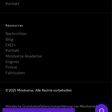
Kontakt
Ressourcen
Nachrichten
Blog
FAQ's
Kontakt
Mindverse Support
Mindverse Akademie
Online · KI-Assistent
Engines
Presse
Fallstudien
©2025 Mindverse. Alle Rechte vorbehalten
Mindverse
Moralische Grundsätze
Datenschutzerklärung von Mindverse
AGBs