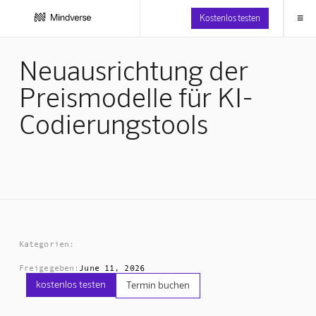
≡
Kostenlos testen
Neuausrichtung der
Preismodelle für KI-
Codierungstools
Kategorien:
Freigegeben:
June 11, 2026
kostenlos testen
Termin buchen