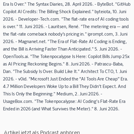
Era Is Over." The Syntax Diaries, 28. April 2026. - ByteBot. "GitHub
Copilot AI Credits: The Billing Shock Explained." byteiota, 10. Juni
2026. - Developer-Tech.com. "The flat-rate era of AI coding tools
is over." 11. Juni 2026. - Lauritsen, René. "The metering era — and
the flat-rate comeback nobody’s pricing in." iprompt.com, 3. Juni
2026. - Magnanet.net. "The Era of Flat-Rate AI Coding is Ending,
and the Bill is Arriving Faster Than Anticipated." 5. Juni 2026. -
OpenTools.ai. "The Tokenpocalypse Is Here: Copilot Bills Jump 25x
as AI Pricing Reckoning Begins." 8. Juni 2026. - Patrascu-Baba,
Dan. "The Subsidy Is Over. Build Like It." Architect To CTO, 1. Juni
2026. - v0id. "Microsoft Just Ended the “AI Tools Are Cheap” Era.
4.7 Million Developers Woke Up to a Bill They Didn’t Expect. And
This Is Only the Beginning." Medium, 2. Juni 2026. -
UsageBox.com. "The Tokenpocalypse: AI Coding's Flat-Rate Era
Ended in 2026 (and What Survives the Meter)." 8. Juni 2026.
Artikel jetzt als Podcast anhören