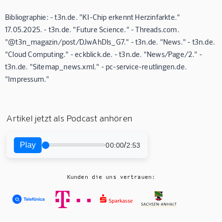
Bibliographie: - t3n.de. "KI-Chip erkennt Herzinfarkte."
17.05.2025. - t3n.de. "Future Science." - Threads.com.
"@t3n_magazin/post/DJwAhDls_G7." - t3n.de. "News." - t3n.de.
"Cloud Computing." - eckblick.de. - t3n.de. "News/Page/2." -
t3n.de. "Sitemap_news.xml." - pc-service-reutlingen.de.
"Impressum."
Artikel jetzt als Podcast anhören
Play
/
00:00
2:53
Kunden die uns vertrauen: