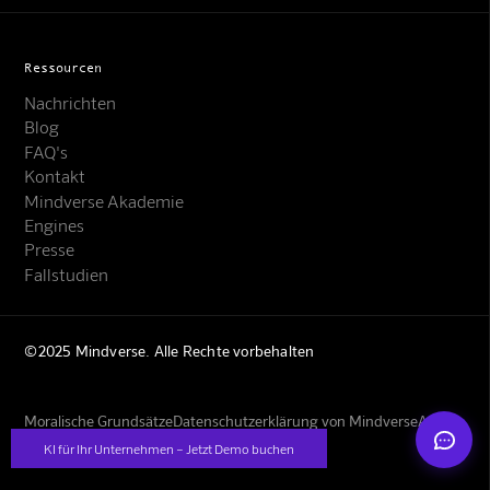
Ressourcen
Nachrichten
Blog
FAQ's
Kontakt
Mindverse Support
Mindverse Akademie
Online · KI-Assistent
Engines
Presse
Fallstudien
©2025 Mindverse. Alle Rechte vorbehalten
Mindverse
Moralische Grundsätze
Datenschutzerklärung von Mindverse
AGBs
Impressum
KI für Ihr Unternehmen – Jetzt Demo buchen