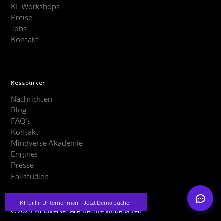
KI-Workshops
Preise
Jobs
Kontakt
Mindverse Support
Ressourcen
Online · KI-Assistent
Nachrichten
Blog
FAQ's
Kontakt
Mindverse Akademie
Engines
Mindverse
Presse
Fallstudien
KI für Ihr Unternehmen – Jetzt Demo buchen
©2025 Mindverse. Alle Rechte vorbehalten