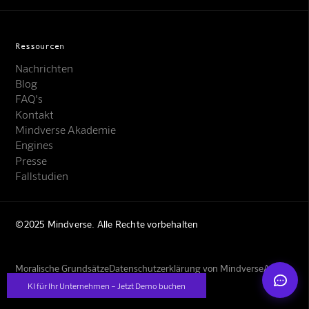
Ressourcen
Nachrichten
Blog
FAQ's
Kontakt
Mindverse Support
Mindverse Akademie
Online · KI-Assistent
Engines
Presse
Fallstudien
©2025 Mindverse. Alle Rechte vorbehalten
Mindverse
Moralische Grundsätze
Datenschutzerklärung von Mindverse
AGBs
Impressum
KI für Ihr Unternehmen – Jetzt Demo buchen