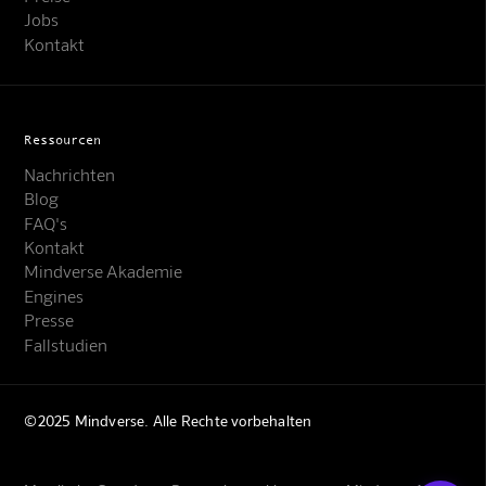
Jobs
Kontakt
Ressourcen
Nachrichten
Blog
FAQ's
Kontakt
Mindverse Support
Mindverse Akademie
Online · KI-Assistent
Engines
Presse
Fallstudien
©2025 Mindverse. Alle Rechte vorbehalten
Mindverse