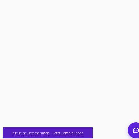
Mindverse Support
Online · KI-Assistent
Mindverse
KI für Ihr Unternehmen – Jetzt Demo buchen