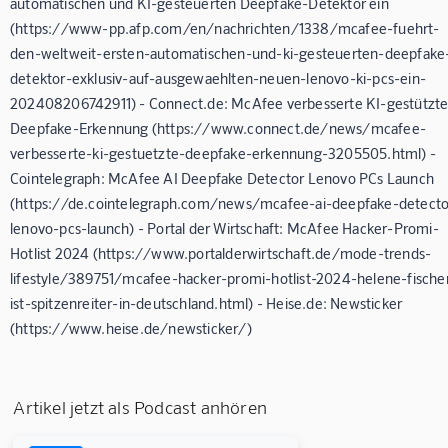
automatischen und KI-gesteuerten Deepfake-Detektor ein
(https://www-pp.afp.com/en/nachrichten/1338/mcafee-fuehrt-
den-weltweit-ersten-automatischen-und-ki-gesteuerten-deepfake
detektor-exklusiv-auf-ausgewaehlten-neuen-lenovo-ki-pcs-ein-
202408206742911) - Connect.de: McAfee verbesserte KI-gestützt
Deepfake-Erkennung (https://www.connect.de/news/mcafee-
verbesserte-ki-gestuetzte-deepfake-erkennung-3205505.html) -
Cointelegraph: McAfee AI Deepfake Detector Lenovo PCs Launch
(https://de.cointelegraph.com/news/mcafee-ai-deepfake-detecto
lenovo-pcs-launch) - Portal der Wirtschaft: McAfee Hacker-Promi-
Hotlist 2024 (https://www.portalderwirtschaft.de/mode-trends-
lifestyle/389751/mcafee-hacker-promi-hotlist-2024-helene-fische
ist-spitzenreiter-in-deutschland.html) - Heise.de: Newsticker
(https://www.heise.de/newsticker/)
Artikel jetzt als Podcast anhören