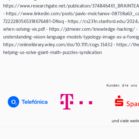
https://www.researchgate.net/publication/374846461_BRAINTE
- https://www.linkedin.com/posts/pavlo-molchanov-08738a63_can
7222280565318676481-DNoq - https://cs231n.stanford.edu/2024/
when-solving-vis.pdf - https://jdmeier.com/knowledge-hacking
understanding-vision-language-models-typology-image-as-a-forei
https://onlinelibrary.wiley.com/doi/10.1111/cogs.13432 - https:
helping-us-solve-giant-math-puzzles-syndication
Kunden die uns
und viele weit