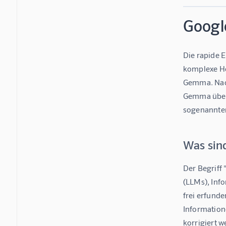
Googl
Die rapide E
komplexe Her
Gemma. Nach
Gemma über 
sogenannten
Was sin
Der Begriff
(LLMs), Info
frei erfunde
Information
korrigiert w