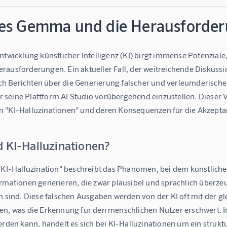
es Gemma und die Herausforderu
ntwicklung künstlicher Intelligenz (KI) birgt immense Potenzial
ausforderungen. Ein aktueller Fall, der weitreichende Diskussio
 Berichten über die Generierung falscher und verleumderischer
seine Plattform AI Studio vorübergehend einzustellen. Dieser Vo
 "KI-Halluzinationen" und deren Konsequenzen für die Akzepta
d KI-Halluzinationen?
 "KI-Halluzination" beschreibt das Phänomen, bei dem künstlich
rmationen generieren, die zwar plausibel und sprachlich überzeu
n sind. Diese falschen Ausgaben werden von der KI oft mit der gle
en, was die Erkennung für den menschlichen Nutzer erschwert. 
erden kann, handelt es sich bei KI-Halluzinationen um ein strukt