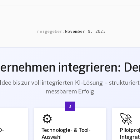
Freigegeben:
November 9, 2025
ternehmen integrieren: Der
Idee bis zur voll integrierten KI-Lösung – strukturiert
messbarem Erfolg
3
⚙️
🚀
O-
Technologie- & Tool-
Pilotpro
Auswahl
Integrat