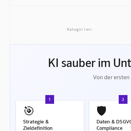
Kategorien:
KI sauber im Un
Von der ersten 
1
2
🎯
🛡️
Strategie &
Daten & DSGV
Zieldefinition
Compliance