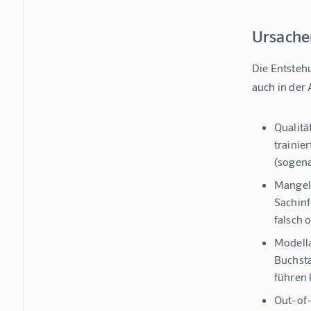
Ursachen
Die Entsteh
auch in der 
Qualitä
trainie
(sogena
Mangel
Sachinf
falsch 
Modella
Buchsta
führen 
Out-of