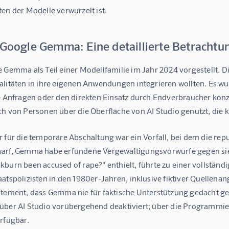
en der Modelle verwurzelt ist.
 Google Gemma: Eine detaillierte Betrachtu
e Gemma als Teil einer Modellfamilie im Jahr 2024 vorgestellt. 
alitäten in ihre eigenen Anwendungen integrieren wollten. Es w
e Anfragen oder den direkten Einsatz durch Endverbraucher konzi
ch von Personen über die Oberfläche von AI Studio genutzt, die k
r für die temporäre Abschaltung war ein Vorfall, bei dem die re
arf, Gemma habe erfundene Vergewaltigungsvorwürfe gegen sie ge
kburn been accused of rape?" enthielt, führte zu einer vollstän
atspolizisten in den 1980er-Jahren, inklusive fiktiver Quellena
atement, dass Gemma nie für faktische Unterstützung gedacht g
über AI Studio vorübergehend deaktiviert; über die Programmiers
rfügbar.