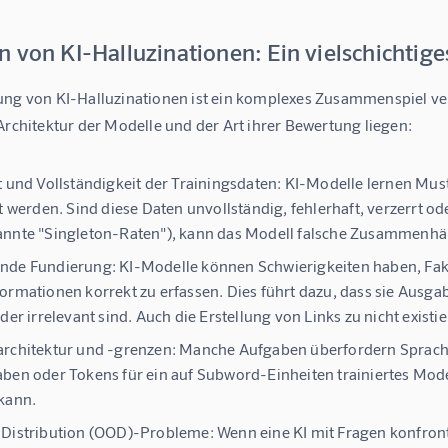
 von KI-Halluzinationen: Ein vielschichtig
ung von KI-Halluzinationen ist ein komplexes Zusammenspiel ver
Architektur der Modelle und der Art ihrer Bewertung liegen:
t und Vollständigkeit der Trainingsdaten:
KI-Modelle lernen Must
rt werden. Sind diese Daten unvollständig, fehlerhaft, verzerrt o
nnte "Singleton-Raten"), kann das Modell falsche Zusammenhän
nde Fundierung:
KI-Modelle können Schwierigkeiten haben, Fak
ormationen korrekt zu erfassen. Dies führt dazu, dass sie Ausgab
oder irrelevant sind. Auch die Erstellung von Links zu nicht existi
rchitektur und -grenzen:
Manche Aufgaben überfordern Sprachmod
ben oder Tokens für ein auf Subword-Einheiten trainiertes Mode
kann.
-Distribution (OOD)-Probleme:
Wenn eine KI mit Fragen konfront