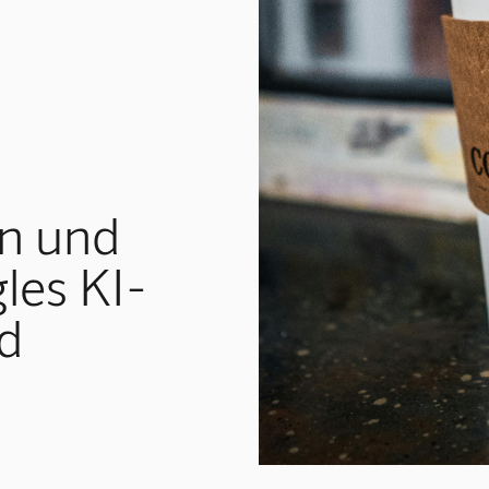
n und
les KI-
d