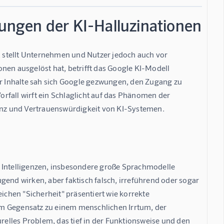
ngen der KI-Halluzinationen
e, stellt Unternehmen und Nutzer jedoch auch vor 
nen ausgelöst hat, betrifft das Google KI-Modell 
 Inhalte sah sich Google gezwungen, den Zugang zu 
rfall wirft ein Schlaglicht auf das Phänomen der 
nz und Vertrauenswürdigkeit von KI-Systemen.
e Intelligenzen, insbesondere große Sprachmodelle 
gend wirken, aber faktisch falsch, irreführend oder sogar 
ichen "Sicherheit" präsentiert wie korrekte 
Im Gegensatz zu einem menschlichen Irrtum, der 
urelles Problem, das tief in der Funktionsweise und den 