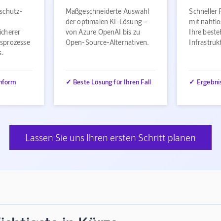
schutz-
Maßgeschneiderte Auswahl
Schneller 
der optimalen KI-Lösung –
mit nahtlo
icherer
von Azure OpenAI bis zu
Ihre best
sprozesse
Open-Source-Alternativen.
Infrastru
s.
nform
✓ Beste Lösung für Ihren Fall
✓ Ergebni
Lassen Sie uns Ihren ersten Schritt planen