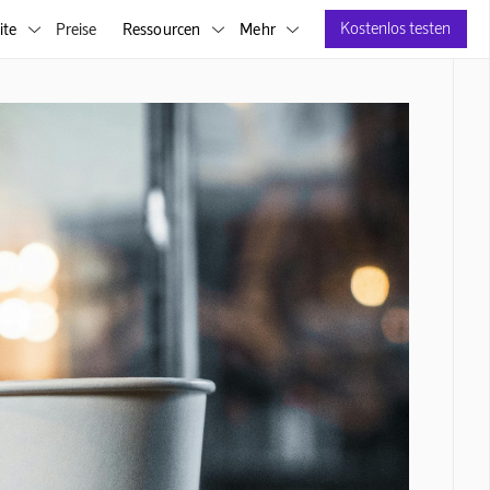
Kostenlos testen
ite
Preise
Ressourcen
Mehr


