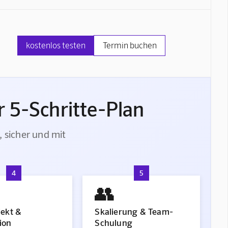
kostenlos testen
Termin buchen
 5-Schritte-Plan
, sicher und mit
4
5
👥
jekt &
Skalierung & Team-
ion
Schulung