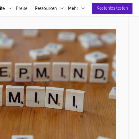
Kostenlos testen
ite
Preise
Ressourcen
Mehr


