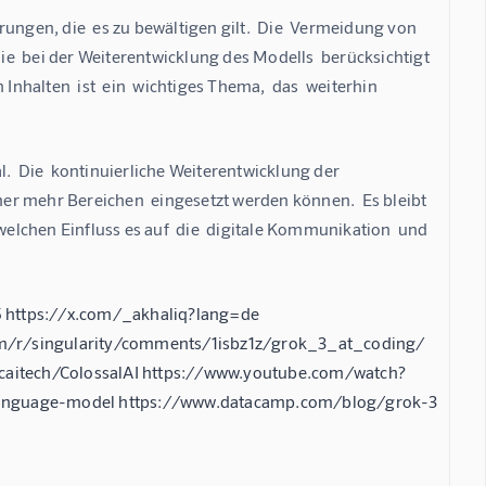
ungen, die  es zu bewältigen gilt.  Die  Vermeidung von  
die  bei der Weiterentwicklung des Modells  berücksichtigt 
halten  ist  ein  wichtiges Thema,  das  weiterhin 
.  Die  kontinuierliche Weiterentwicklung der  
mer mehr Bereichen  eingesetzt werden können.  Es bleibt  
welchen Einfluss es auf  die  digitale Kommunikation  und  
5 https://x.com/_akhaliq?lang=de
om/r/singularity/comments/1isbz1z/grok_3_at_coding/
aitech/ColossalAI https://www.youtube.com/watch?
-language-model https://www.datacamp.com/blog/grok-3