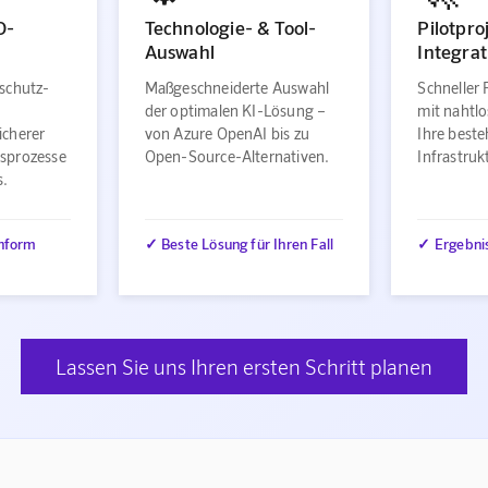
O-
Technologie- & Tool-
Pilotpro
Auswahl
Integrat
schutz-
Maßgeschneiderte Auswahl
Schneller 
der optimalen KI-Lösung –
mit nahtlo
icherer
von Azure OpenAI bis zu
Ihre best
sprozesse
Open-Source-Alternativen.
Infrastru
s.
nform
✓ Beste Lösung für Ihren Fall
✓ Ergebni
Lassen Sie uns Ihren ersten Schritt planen