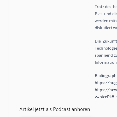
Trotz des  b
Bias  und di
werden müsse
diskutiert 
Die  Zukunft
Technologie 
spannend zu 
Information
Bibliograph
https://hu
https://ne
v=picePk8l
Artikel jetzt als Podcast anhören