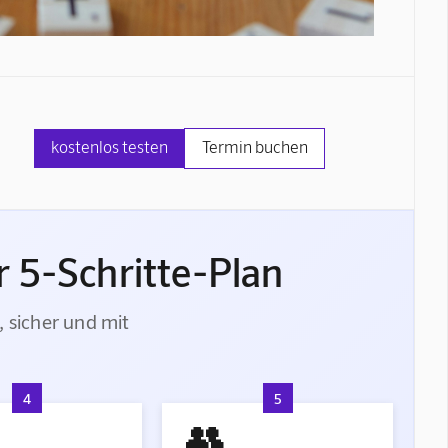
kostenlos testen
Termin buchen
 5-Schritte-Plan
, sicher und mit
4
5
👥