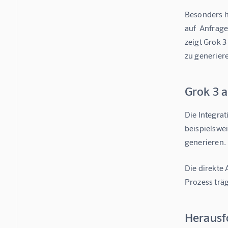
Besonders h
auf  Anfrage
zeigt Grok 3
zu generier
Grok 3 
Die Integra
beispielswei
generieren.
Die direkte 
Prozess träg
Herausf