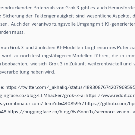
eeindruckenden Potenzials von Grok 3  gibt es  auch Herausforder
e  Sicherung der  Faktengenauigkeit  sind  wesentliche Aspekte,  
n.  Auch der  verantwortungsvolle Umgang mit  KI-generierten In
werden muss.
 von Grok 3  und ähnlichen KI-Modellen  birgt  enormes Potenzial
 wird  zu  noch leistungsfähigeren Modellen  führen,  die  in  im
beobachten,  wie sich  Grok 3  in Zukunft  weiterentwickelt und  
sverarbeitung haben wird.
ie: https://twitter.com/_akhaliq/status/189308767420796959
ggingface.co/blog/LLMhacker/grok-3-ai https://www.reddit.c
ws.ycombinator.com/item?id=43085957 https://github.com/hpc
b48 https://huggingface.co/blog/AviSoori1x/seemore-vision