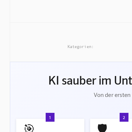
Kategorien:
KI sauber im Un
Von der ersten 
1
2
🎯
🛡️