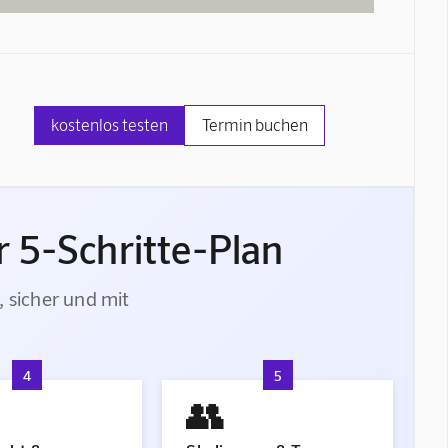
kostenlos testen
Termin buchen
 5-Schritte-Plan
, sicher und mit
4
5
👥