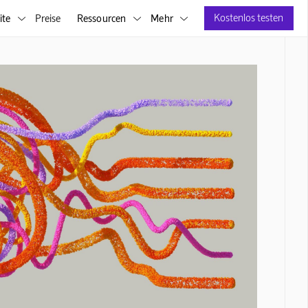
Kostenlos testen
ite
Preise
Ressourcen
Mehr


