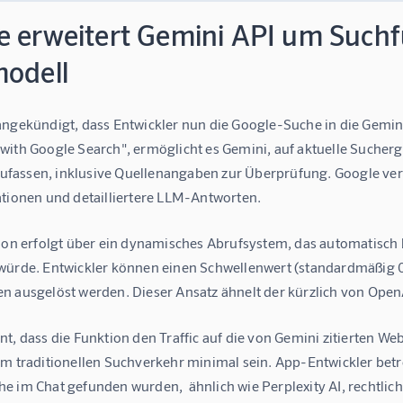
e erweitert Gemini API um Such
modell
angekündigt, dass Entwickler nun die Google-Suche in die Gemini
with Google Search", ermöglicht es Gemini, auf aktuelle Sucher
assen, inklusive Quellenangaben zur Überprüfung. Google vers
ationen und detailliertere LLM-Antworten.
tion erfolgt über ein dynamisches Abrufsystem, das automatisch 
ürde. Entwickler können einen Schwellenwert (standardmäßig 0.3 
n ausgelöst werden. Dieser Ansatz ähnelt der kürzlich von Ope
t, dass die Funktion den Traffic auf die von Gemini zitierten Web
um traditionellen Suchverkehr minimal sein. App-Entwickler betr
e im Chat gefunden wurden,  ähnlich wie Perplexity AI, rechtlic