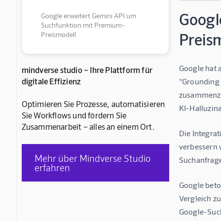
Googl
Google erweitert Gemini API um
Suchfunktion mit Premium-
Preis
Preismodell
Google hat 
mindverse studio – Ihre Plattform für
digitale Effizienz
"Grounding 
zusammenzuf
Optimieren Sie Prozesse, automatisieren
KI-Halluzin
Sie Workflows und fördern Sie
Zusammenarbeit – alles an einem Ort.
Die Integra
verbessern w
Mehr über Mindverse Studio
Suchanfrage
erfahren
Google beton
Vergleich z
Google-Such