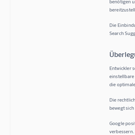
benötigen un
bereitzustel
Die Einbind
Search Sugg
Überleg
Entwickler 
einstellbar
die optimal
Die rechtli
bewegt sich
Google posit
verbessern.