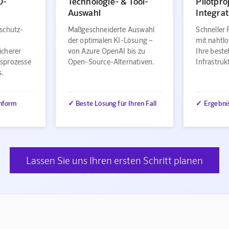
O-
Technologie- & Tool-
Pilotpro
Auswahl
Integrat
schutz-
Maßgeschneiderte Auswahl
Schneller 
der optimalen KI-Lösung –
mit nahtlo
icherer
von Azure OpenAI bis zu
Ihre best
sprozesse
Open-Source-Alternativen.
Infrastru
s.
nform
✓ Beste Lösung für Ihren Fall
✓ Ergebni
Lassen Sie uns Ihren ersten Schritt planen