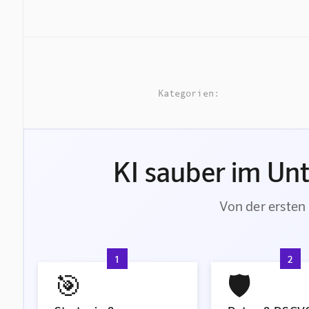
Kategorien:
KI sauber im Un
Von der ersten 
1
2
🎯
🛡️