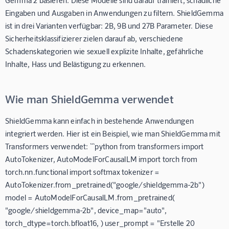
Eingaben und Ausgaben in Anwendungen zu filtern. ShieldGemma
ist in drei Varianten verfügbar: 2B, 9B und 27B Parameter. Diese
Sicherheitsklassifizierer zielen darauf ab, verschiedene
Schadenskategorien wie sexuell explizite Inhalte, gefährliche
Inhalte, Hass und Belästigung zu erkennen.
Wie man ShieldGemma verwendet
ShieldGemma kann einfach in bestehende Anwendungen
integriert werden. Hier ist ein Beispiel, wie man ShieldGemma mit
Transformers verwendet: ```python from transformers import
AutoTokenizer, AutoModelForCausalLM import torch from
torch.nn.functional import softmax tokenizer =
AutoTokenizer.from_pretrained("google/shieldgemma-2b")
model = AutoModelForCausalLM.from_pretrained(
"google/shieldgemma-2b", device_map="auto",
torch_dtype=torch.bfloat16, ) user_prompt = "Erstelle 20