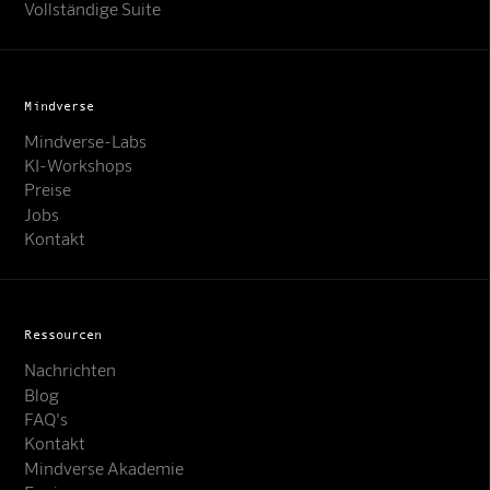
Vollständige Suite
Mindverse
Mindverse-Labs
KI-Workshops
Preise
Jobs
Kontakt
Ressourcen
Nachrichten
Blog
FAQ's
Kontakt
Mindverse Support
Mindverse Akademie
Online · KI-Assistent