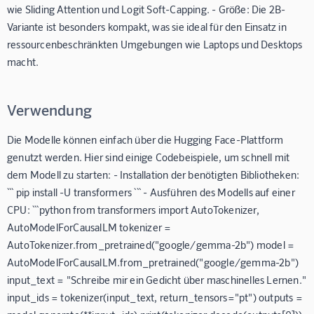
wie Sliding Attention und Logit Soft-Capping. - Größe: Die 2B-
Variante ist besonders kompakt, was sie ideal für den Einsatz in
ressourcenbeschränkten Umgebungen wie Laptops und Desktops
macht.
Verwendung
Die Modelle können einfach über die Hugging Face-Plattform
genutzt werden. Hier sind einige Codebeispiele, um schnell mit
dem Modell zu starten: - Installation der benötigten Bibliotheken:
``` pip install -U transformers ``` - Ausführen des Modells auf einer
CPU: ```python from transformers import AutoTokenizer,
AutoModelForCausalLM tokenizer =
AutoTokenizer.from_pretrained("google/gemma-2b") model =
AutoModelForCausalLM.from_pretrained("google/gemma-2b")
input_text = "Schreibe mir ein Gedicht über maschinelles Lernen."
input_ids = tokenizer(input_text, return_tensors="pt") outputs =