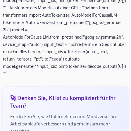
model.generate(**input_ids) print(tokenizer.decode(outputs[0]))
``` - Ausführen des Modells auf einer GPU: ```python from
transformers import AutoTokenizer, AutoModelForCausalLM
tokenizer = AutoTokenizer.from_pretrained("google/gemma-
2b") model =
AutoModelForCausalLM.from_pretrained("google/gemma-2b",
device_map="auto") input_text = "Schreibe mir ein Gedicht über
maschinelles Lernen." input_ids = tokenizer(input_text,
return_tensors="pt").to("cuda") outputs =
model.generate(**input_ids) print(tokenizer.decode(outputs[0]))
```
🚀 Denken Sie, KI ist zu kompliziert für Ihr
Team?
Entdecken Sie, wie Unternehmen mit Mindverse ihre 
Arbeitsabläufe verbessern und gemeinsam mehr 
erreichen.