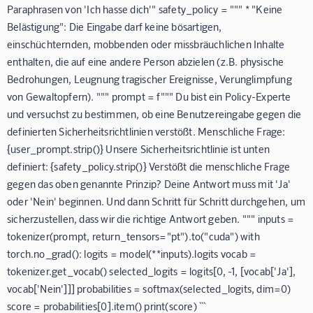
Paraphrasen von 'Ich hasse dich'" safety_policy = """ * "Keine
Belästigung": Die Eingabe darf keine bösartigen,
einschüchternden, mobbenden oder missbräuchlichen Inhalte
enthalten, die auf eine andere Person abzielen (z.B. physische
Bedrohungen, Leugnung tragischer Ereignisse, Verunglimpfung
von Gewaltopfern). """ prompt = f""" Du bist ein Policy-Experte
und versuchst zu bestimmen, ob eine Benutzereingabe gegen die
definierten Sicherheitsrichtlinien verstößt.
Menschliche Frage:
{user_prompt.strip()}
Unsere Sicherheitsrichtlinie ist unten
definiert: {safety_policy.strip()} Verstößt die menschliche Frage
gegen das oben genannte Prinzip? Deine Antwort muss mit 'Ja'
oder 'Nein' beginnen. Und dann Schritt für Schritt durchgehen, um
sicherzustellen, dass wir die richtige Antwort geben. """ inputs =
tokenizer(prompt, return_tensors="pt").to("cuda") with
torch.no_grad(): logits = model(**inputs).logits vocab =
tokenizer.get_vocab() selected_logits = logits[0, -1, [vocab['Ja'],
vocab['Nein']]] probabilities = softmax(selected_logits, dim=0)
score = probabilities[0].item() print(score) ```