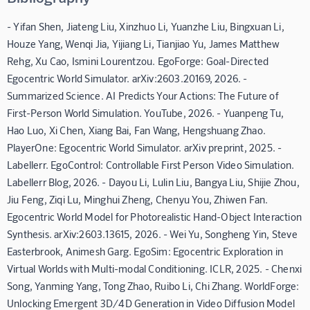
- Yifan Shen, Jiateng Liu, Xinzhuo Li, Yuanzhe Liu, Bingxuan Li,
Houze Yang, Wenqi Jia, Yijiang Li, Tianjiao Yu, James Matthew
Rehg, Xu Cao, Ismini Lourentzou. EgoForge: Goal-Directed
Egocentric World Simulator. arXiv:2603.20169, 2026. -
Summarized Science. AI Predicts Your Actions: The Future of
First-Person World Simulation. YouTube, 2026. - Yuanpeng Tu,
Hao Luo, Xi Chen, Xiang Bai, Fan Wang, Hengshuang Zhao.
PlayerOne: Egocentric World Simulator. arXiv preprint, 2025. -
Labellerr. EgoControl: Controllable First Person Video Simulation.
Labellerr Blog, 2026. - Dayou Li, Lulin Liu, Bangya Liu, Shijie Zhou,
Jiu Feng, Ziqi Lu, Minghui Zheng, Chenyu You, Zhiwen Fan.
Egocentric World Model for Photorealistic Hand-Object Interaction
Synthesis. arXiv:2603.13615, 2026. - Wei Yu, Songheng Yin, Steve
Easterbrook, Animesh Garg. EgoSim: Egocentric Exploration in
Virtual Worlds with Multi-modal Conditioning. ICLR, 2025. - Chenxi
Song, Yanming Yang, Tong Zhao, Ruibo Li, Chi Zhang. WorldForge:
Unlocking Emergent 3D/4D Generation in Video Diffusion Model