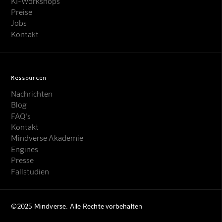
KI-Workshops
Preise
Jobs
Kontakt
Ressourcen
Nachrichten
Blog
FAQ's
Kontakt
Mindverse Support
Mindverse Akademie
Online · KI-Assistent
Engines
Presse
Fallstudien
©2025 Mindverse. Alle Rechte vorbehalten
Mindverse