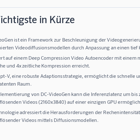
chtigste in Kürze
oGen ist ein Framework zur Beschleunigung der Videogenerierun
nierten Videodiffusionsmodellen durch Anpassung an einen tief
ert auf einem Deep Compression Video Autoencoder mit einem 
he und 4x zeitliche Kompression erreicht.
t-V, eine robuste Adaptionsstrategie, ermöglicht die schnelle u
latenten Raum.
lementierung von DC-VideoGen kann die Inferenzlatenz um bis z
lösenden Videos (2160x3840) auf einer einzigen GPU ermöglic
hnologie adressiert die Herausforderungen der Rechenintensitä
lösender Videos mittels Diffusionsmodellen.