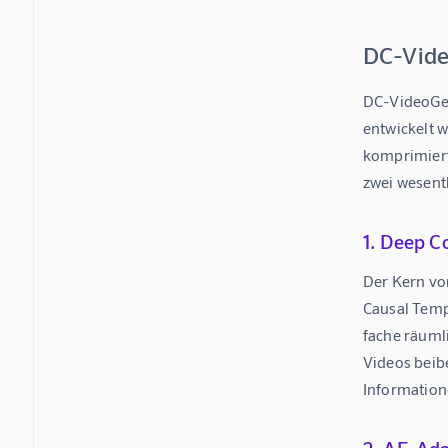
DC-Vide
DC-VideoGen
entwickelt w
komprimiert
zwei wesentl
1. Deep 
Der Kern vo
Causal Temp
fache räuml
Videos beibe
Information