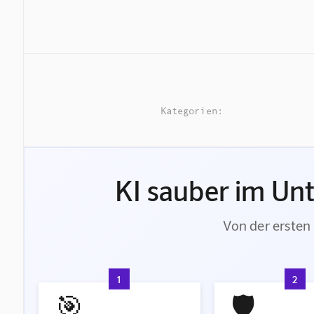
Kategorien:
KI sauber im Un
Von der ersten 
1
2
🎯
🛡️