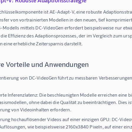
pt-V: Robuste Adaptionsstrategie
Schlüsselkomponente ist AE-Adapt-V, eine robuste Adaptionsstrat
ansfer von vortrainierten Modellen in den neuen, tief komprimier
-Modells mittels DC-VideoGen erfordert beispielsweise nur etw
t die Effizienz des Adaptionsprozesses, der im Vergleich zum ur
eine erhebliche Zeitersparnis darstellt.
e Vorteile und Anwendungen
ntierung von DC-VideoGen führt zu messbaren Verbesserungen i
rte Inferenzlatenz:
Die beschleunigten Modelle erreichen eine bis
asismodellen, ohne dabei die Qualität zu beeinträchtigen. Dies 
rung von Videoinhalten erfordern.
rung hochauflösender Videos auf einer einzigen GPU:
DC-VideoG
uflösungen, wie beispielsweise 2160x3840 Pixeln, auf einer ein