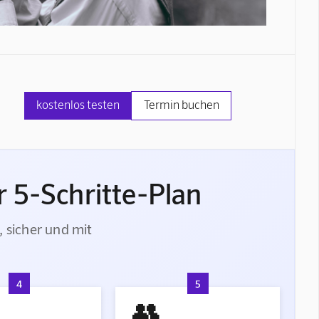
kostenlos testen
Termin buchen
 5-Schritte-Plan
, sicher und mit
4
5
👥