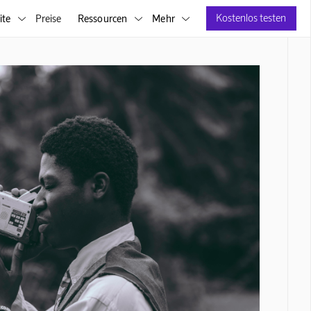
Kostenlos testen
ite
Preise
Ressourcen
Mehr


