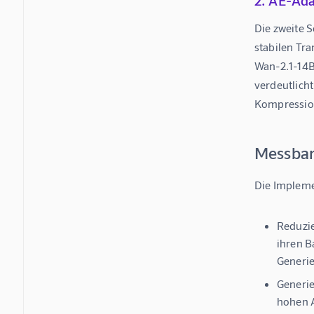
2. AE-Ada
Die zweite 
stabilen Tr
Wan-2.1-14B
verdeutlich
Kompression 
Messbar
Die Impleme
Reduzie
ihren B
Generie
Generie
hohen A