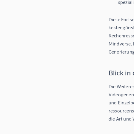
spezial
Diese Forts
kostengünst
Rechenresso
Mindverse, 
Generierung
Blick in
Die Weitere
Videogeneri
und Einzelpe
ressourcensc
die Art und 