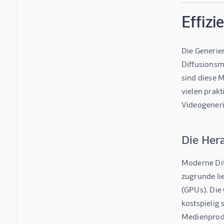
Effiz
Die Generier
Diffusionsm
sind diese 
vielen prakt
Videogeneri
Die Her
Moderne Dif
zugrunde li
(GPUs). Die
kostspielig 
Medienprodu