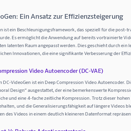
oGen: Ein Ansatz zur Effizienzsteigerung
 ist ein Beschleunigungsframework, das speziell für die post-t
urde. Es ermöglicht die Anwendung auf bereits vortrainierte Vid
en latenten Raum angepasst werden. Dies geschieht durch ein le
ichen Innovationen, die eine signifikante Verbesserung der Effi
Compression Video Autoencoder (DC-VAE)
n DC-VideoGen ist ein Deep Compression Video Autoencoder. Di
oral Design“ ausgestattet, der eine bemerkenswerte Kompression
iche und eine 4-fache zeitliche Kompression. Trotz dieser hohen
halten, und die Generalisierungsfähigkeit auf längere Videos ble
en des Videos in einem deutlich kleineren Datenformat repräsent