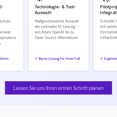
O-
Technologie- & Tool-
Pilotpro
Auswahl
Integrat
schutz-
Maßgeschneiderte Auswahl
Schneller 
der optimalen KI-Lösung –
mit nahtlo
icherer
von Azure OpenAI bis zu
Ihre best
sprozesse
Open-Source-Alternativen.
Infrastru
s.
nform
✓ Beste Lösung für Ihren Fall
✓ Ergebni
Lassen Sie uns Ihren ersten Schritt planen