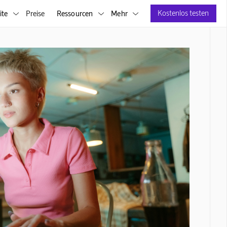
Kostenlos testen
ite
Preise
Ressourcen
Mehr


