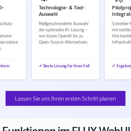
O-
Technologie- & Tool-
Pilotpro
Auswahl
Integrat
schutz-
Maßgeschneiderte Auswahl
Schneller 
der optimalen KI-Lösung –
mit nahtlo
icherer
von Azure OpenAI bis zu
Ihre best
sprozesse
Open-Source-Alternativen.
Infrastru
s.
nform
✓ Beste Lösung für Ihren Fall
✓ Ergebni
Lassen Sie uns Ihren ersten Schritt planen
 Funktionen im FLUX WebUI: