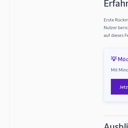
Erfah
Erste Rückme
Nutzer beri
auf dieses 
💡 Möc
Mit Mind
Jetz
Ausbl