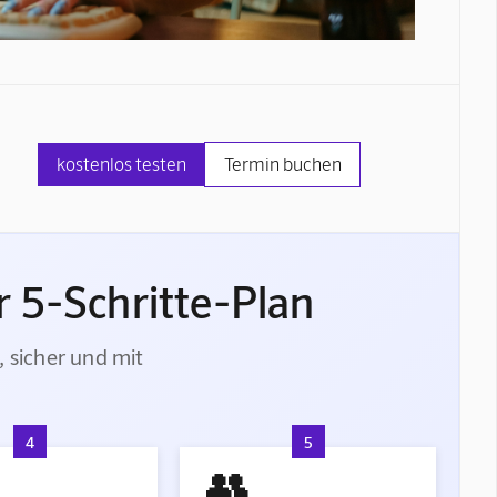
kostenlos testen
Termin buchen
 5-Schritte-Plan
, sicher und mit
4
5
👥