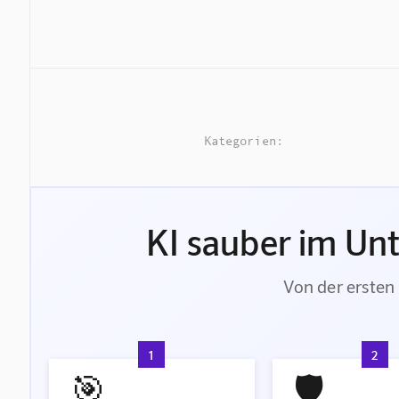
Kategorien:
KI sauber im Un
Von der ersten 
1
2
🎯
🛡️