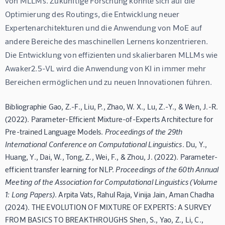
von MLLMs. Zukünftige Forschung könnte sich auf die 
Optimierung des Routings, die Entwicklung neuer 
Expertenarchitekturen und die Anwendung von MoE auf 
andere Bereiche des maschinellen Lernens konzentrieren. 
Die Entwicklung von effizienten und skalierbaren MLLMs wie 
Awaker2.5-VL wird die Anwendung von KI in immer mehr 
Bereichen ermöglichen und zu neuen Innovationen führen.
Bibliographie Gao, Z.-F., Liu, P., Zhao, W. X., Lu, Z.-Y., & Wen, J.-R.
(2022). Parameter-Efficient Mixture-of-Experts Architecture for
Pre-trained Language Models.
Proceedings of the 29th
International Conference on Computational Linguistics
. Du, Y.,
Huang, Y., Dai, W., Tong, Z., Wei, F., & Zhou, J. (2022). Parameter-
efficient transfer learning for NLP.
Proceedings of the 60th Annual
Meeting of the Association for Computational Linguistics (Volume
1: Long Papers)
. Arpita Vats, Rahul Raja, Vinija Jain, Aman Chadha
(2024). THE EVOLUTION OF MIXTURE OF EXPERTS: A SURVEY
FROM BASICS TO BREAKTHROUGHS Shen, S., Yao, Z., Li, C.,