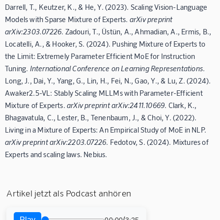
Darrell, T., Keutzer, K., & He, Y. (2023). Scaling Vision-Language
Models with Sparse Mixture of Experts.
arXiv preprint
arXiv:2303.07226
. Zadouri, T., Üstün, A., Ahmadian, A., Ermis, B.,
Locatelli, A., & Hooker, S. (2024). Pushing Mixture of Experts to
the Limit: Extremely Parameter Efficient MoE for Instruction
Tuning.
International Conference on Learning Representations
.
Long, J., Dai, Y., Yang, G., Lin, H., Fei, N., Gao, Y., & Lu, Z. (2024).
Awaker2.5-VL: Stably Scaling MLLMs with Parameter-Efficient
Mixture of Experts.
arXiv preprint arXiv:2411.10669
. Clark, K.,
Bhagavatula, C., Lester, B., Tenenbaum, J., & Choi, Y. (2022).
Living in a Mixture of Experts: An Empirical Study of MoE in NLP.
arXiv preprint arXiv:2203.07226
. Fedotov, S. (2024). Mixtures of
Experts and scaling laws. Nebius.
Artikel jetzt als Podcast anhören
Play
/
00:00
3:25