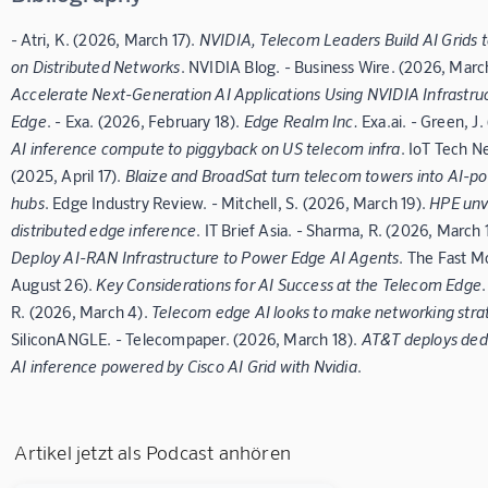
- Atri, K. (2026, March 17).
NVIDIA, Telecom Leaders Build AI Grids 
on Distributed Networks
. NVIDIA Blog. - Business Wire. (2026, Marc
Accelerate Next-Generation AI Applications Using NVIDIA Infrastru
Edge
. - Exa. (2026, February 18).
Edge Realm Inc.
Exa.ai. - Green, J
AI inference compute to piggyback on US telecom infra
. IoT Tech N
(2025, April 17).
Blaize and BroadSat turn telecom towers into AI-
hubs
. Edge Industry Review. - Mitchell, S. (2026, March 19).
HPE unve
distributed edge inference
. IT Brief Asia. - Sharma, R. (2026, March 
Deploy AI-RAN Infrastructure to Power Edge AI Agents
. The Fast M
August 26).
Key Considerations for AI Success at the Telecom Edge
R. (2026, March 4).
Telecom edge AI looks to make networking stra
SiliconANGLE. - Telecompaper. (2026, March 18).
AT&T deploys dedi
AI inference powered by Cisco AI Grid with Nvidia
.
Artikel jetzt als Podcast anhören