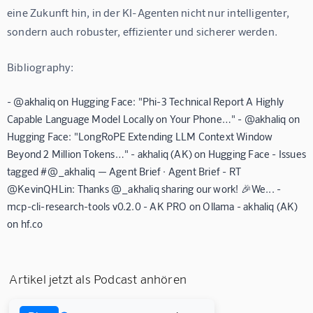
eine Zukunft hin, in der KI-Agenten nicht nur intelligenter, 
sondern auch robuster, effizienter und sicherer werden.
Bibliography:
- @akhaliq on Hugging Face: "Phi-3 Technical Report A Highly
Capable Language Model Locally on Your Phone…" - @akhaliq on
Hugging Face: "LongRoPE Extending LLM Context Window
Beyond 2 Million Tokens…" - akhaliq (AK) on Hugging Face - Issues
tagged #@_akhaliq — Agent Brief · Agent Brief - RT
@KevinQHLin: Thanks @_akhaliq sharing our work! 🎉We... -
mcp-cli-research-tools v0.2.0 - AK PRO on Ollama - akhaliq (AK)
on hf.co
Artikel jetzt als Podcast anhören