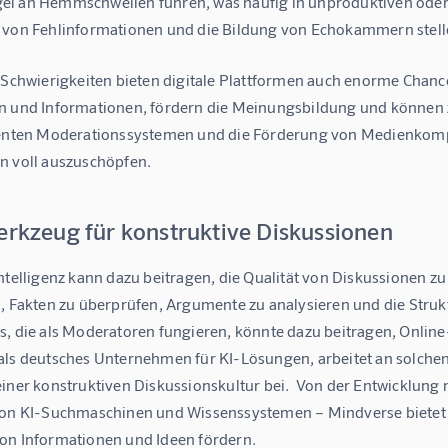
l an Hemmschwellen führen, was häufig in unproduktiven oder ga
 von Fehlinformationen und die Bildung von Echokammern stell
r Schwierigkeiten bieten digitale Plattformen auch enorme Chanc
n und Informationen, fördern die Meinungsbildung und können z
genten Moderationssystemen und die Förderung von Medienkompete
n voll auszuschöpfen.
erkzeug für konstruktive Diskussionen
ntelligenz kann dazu beitragen, die Qualität von Diskussionen z
, Fakten zu überprüfen, Argumente zu analysieren und die Strukt
, die als Moderatoren fungieren, könnte dazu beitragen, Online-D
als deutsches Unternehmen für KI-Lösungen, arbeitet an solche
einer konstruktiven Diskussionskultur bei.  Von der Entwicklung
von KI-Suchmaschinen und Wissenssystemen – Mindverse bietet e
on Informationen und Ideen fördern.