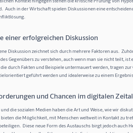
tlichen Kontext hingegen stehen die kritische Prüfung von Hypo
  Auch in der Wirtschaft spielen Diskussionen eine entscheidend
nfliktlösung.
e einer erfolgreichen Diskussion
ene Diskussion zeichnet sich durch mehrere Faktoren aus.  Zuhör
des Gegenübers zu verstehen, auch wenn man sie nicht teilt, ist e
ie durch Fakten und Beispiele untermauert werden, tragen zur Qua
zielorientiert geführt werden und idealerweise zu einem Ergebn
orderungen und Chancen im digitalen Zeital
 und die sozialen Medien haben die Art und Weise, wie wir disku
bieten die Möglichkeit, mit Menschen weltweit in Kontakt zu tre
eteiligen.  Diese neue Form des Austauschs birgt jedoch auch H