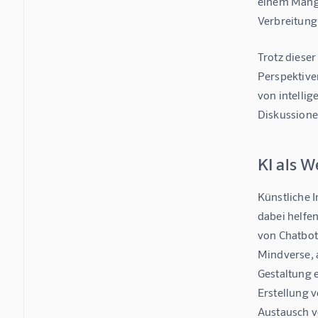
einem Mange
Verbreitung
Trotz diese
Perspektive
von intelli
Diskussione
KI als W
Künstliche I
dabei helfen
von Chatbots
Mindverse, 
Gestaltung 
Erstellung 
Austausch v