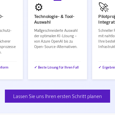
⚙️
🚀
O-
Technologie- & Tool-
Pilotpro
Auswahl
Integrat
schutz-
Maßgeschneiderte Auswahl
Schneller 
der optimalen KI-Lösung –
mit nahtlo
icherer
von Azure OpenAI bis zu
Ihre best
sprozesse
Open-Source-Alternativen.
Infrastru
s.
nform
✓ Beste Lösung für Ihren Fall
✓ Ergebni
Lassen Sie uns Ihren ersten Schritt planen