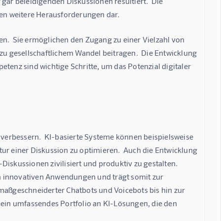
r beleidigenden Diskussionen resultiert.  Die 
en weitere Herausforderungen dar.
en.  Sie ermöglichen den Zugang zu einer Vielzahl von 
u gesellschaftlichem Wandel beitragen.  Die Entwicklung 
nz sind wichtige Schritte, um das Potenzial digitaler 
u verbessern.  KI-basierte Systeme können beispielsweise 
ur einer Diskussion zu optimieren.  Auch die Entwicklung 
iskussionen zivilisiert und produktiv zu gestalten.  
n innovativen Anwendungen und trägt somit zur 
 maßgeschneiderter Chatbots und Voicebots bis hin zur 
in umfassendes Portfolio an KI-Lösungen, die den 