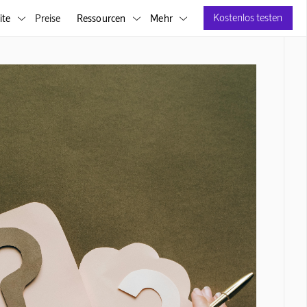
Kostenlos testen
ite
Preise
Ressourcen
Mehr


