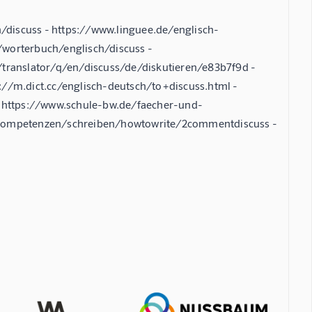
discuss - https://www.linguee.de/englisch-
/worterbuch/englisch/discuss -
/translator/q/en/discuss/de/diskutieren/e83b7f9d -
://m.dict.cc/englisch-deutsch/to+discuss.html -
 https://www.schule-bw.de/faecher-und-
h-kompetenzen/schreiben/howtowrite/2commentdiscuss -