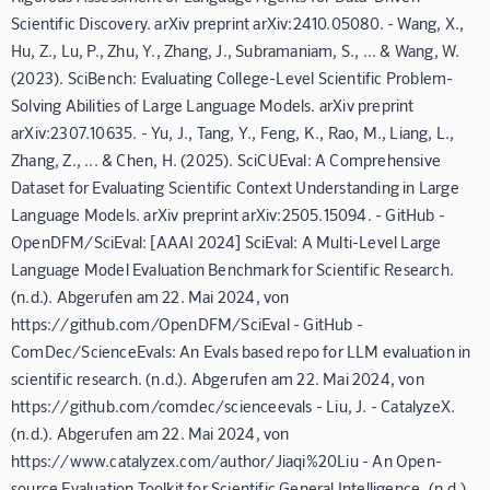
Scientific Discovery. arXiv preprint arXiv:2410.05080. - Wang, X.,
Hu, Z., Lu, P., Zhu, Y., Zhang, J., Subramaniam, S., ... & Wang, W.
(2023). SciBench: Evaluating College-Level Scientific Problem-
Solving Abilities of Large Language Models. arXiv preprint
arXiv:2307.10635. - Yu, J., Tang, Y., Feng, K., Rao, M., Liang, L.,
Zhang, Z., ... & Chen, H. (2025). SciCUEval: A Comprehensive
Dataset for Evaluating Scientific Context Understanding in Large
Language Models. arXiv preprint arXiv:2505.15094. - GitHub -
OpenDFM/SciEval: [AAAI 2024] SciEval: A Multi-Level Large
Language Model Evaluation Benchmark for Scientific Research.
(n.d.). Abgerufen am 22. Mai 2024, von
https://github.com/OpenDFM/SciEval - GitHub -
ComDec/ScienceEvals: An Evals based repo for LLM evaluation in
scientific research. (n.d.). Abgerufen am 22. Mai 2024, von
https://github.com/comdec/scienceevals - Liu, J. - CatalyzeX.
(n.d.). Abgerufen am 22. Mai 2024, von
https://www.catalyzex.com/author/Jiaqi%20Liu - An Open-
source Evaluation Toolkit for Scientific General Intelligence. (n.d.).