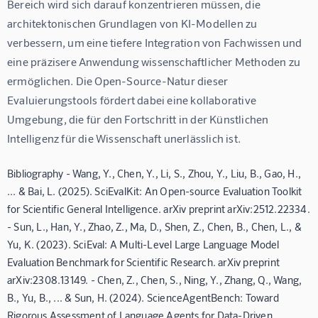
Bereich wird sich darauf konzentrieren müssen, die 
architektonischen Grundlagen von KI-Modellen zu 
verbessern, um eine tiefere Integration von Fachwissen und 
eine präzisere Anwendung wissenschaftlicher Methoden zu 
ermöglichen. Die Open-Source-Natur dieser 
Evaluierungstools fördert dabei eine kollaborative 
Umgebung, die für den Fortschritt in der Künstlichen 
Intelligenz für die Wissenschaft unerlässlich ist.
Bibliography - Wang, Y., Chen, Y., Li, S., Zhou, Y., Liu, B., Gao, H.,
... & Bai, L. (2025). SciEvalKit: An Open-source Evaluation Toolkit
for Scientific General Intelligence. arXiv preprint arXiv:2512.22334.
- Sun, L., Han, Y., Zhao, Z., Ma, D., Shen, Z., Chen, B., Chen, L., &
Yu, K. (2023). SciEval: A Multi-Level Large Language Model
Evaluation Benchmark for Scientific Research. arXiv preprint
arXiv:2308.13149. - Chen, Z., Chen, S., Ning, Y., Zhang, Q., Wang,
B., Yu, B., ... & Sun, H. (2024). ScienceAgentBench: Toward
Rigorous Assessment of Language Agents for Data-Driven