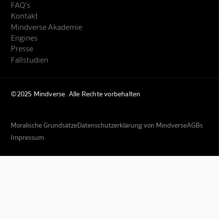
FAQ's
Kontakt
Mindverse Akademie
Engines
Presse
Fallstudien
©2025 Mindverse. Alle Rechte vorbehalten
Moralische Grundsätze
Datenschutzerklärung von Mindverse
AGBs
Impressum