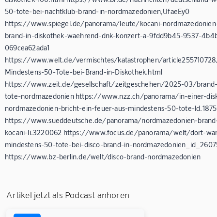
50-tote-bei-nachtklub-brand-in-nordmazedonien,UfaeEy0
https://www.spiegel.de/panorama/leute/kocani-nordmazedonien-
brand-in-diskothek-waehrend-dnk-konzert-a-9fdd9b45-9537-4b4
069cea62ada1
https://www.welt.de/vermischtes/katastrophen/article25571072
Mindestens-50-Tote-bei-Brand-in-Diskothek.html
https://www.zeit.de/gesellschaft/zeitgeschehen/2025-03/brand-
tote-nordmazedonien https://www.nzz.ch/panorama/in-einer-disk
nordmazedonien-bricht-ein-feuer-aus-mindestens-50-tote-ld.187
https://www.sueddeutsche.de/panorama/nordmazedonien-brand-
kocani-li.3220062 https://www.focus.de/panorama/welt/dort-war
mindestens-50-tote-bei-disco-brand-in-nordmazedonien_id_260
https://www.bz-berlin.de/welt/disco-brand-nordmazedonien
Artikel jetzt als Podcast anhören