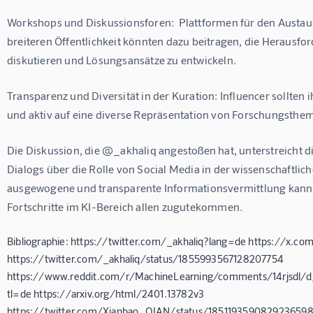
Workshops und Diskussionsforen:  Plattformen für den Austaus
breiteren Öffentlichkeit könnten dazu beitragen, die Herausfo
diskutieren und Lösungsansätze zu entwickeln.
Transparenz und Diversität in der Kuration: Influencer sollten
und aktiv auf eine diverse Repräsentation von Forschungsthem
Die Diskussion, die @_akhaliq angestoßen hat, unterstreicht d
Dialogs über die Rolle von Social Media in der wissenschaftli
ausgewogene und transparente Informationsvermittlung kann si
Fortschritte im KI-Bereich allen zugutekommen.
Bibliographie: https://twitter.com/_akhaliq?lang=de https://x.c
https://twitter.com/_akhaliq/status/1855993567128207754
https://www.reddit.com/r/MachineLearning/comments/14rjsdl/
tl=de https://arxiv.org/html/2401.13782v3
https://twitter.com/Xianbao_QIAN/status/1851193590829236598/