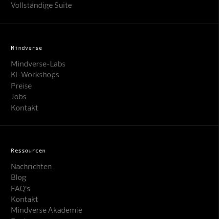
Vollständige Suite
Mindverse
Mindverse-Labs
KI-Workshops
Preise
Jobs
Kontakt
Ressourcen
Nachrichten
Blog
FAQ's
Kontakt
Mindverse Support
Mindverse Akademie
Online · KI-Assistent