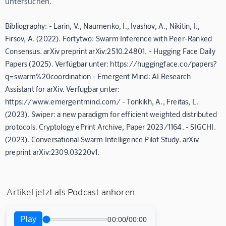
untersuchen.
Bibliography: - Larin, V., Naumenko, I., Ivashov, A., Nikitin, I.,
Firsov, A. (2022). Fortytwo: Swarm Inference with Peer-Ranked
Consensus. arXiv preprint arXiv:2510.24801. - Hugging Face Daily
Papers (2025). Verfügbar unter: https://huggingface.co/papers?
q=swarm%20coordination - Emergent Mind: AI Research
Assistant for arXiv. Verfügbar unter:
https://www.emergentmind.com/ - Tonkikh, A., Freitas, L.
(2023). Swiper: a new paradigm for efficient weighted distributed
protocols. Cryptology ePrint Archive, Paper 2023/1164. - SIGCHI.
(2023). Conversational Swarm Intelligence Pilot Study. arXiv
preprint arXiv:2309.03220v1.
Artikel jetzt als Podcast anhören
Play
/
00:00
00:00