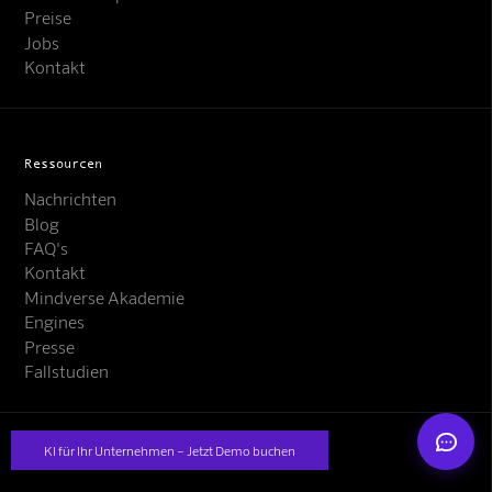
Preise
Jobs
Kontakt
Ressourcen
Mindverse Support
Nachrichten
Online · KI-Assistent
Blog
FAQ's
Kontakt
Mindverse Akademie
Engines
Presse
Mindverse
Fallstudien
©2025 Mindverse. Alle Rechte vorbehalten
KI für Ihr Unternehmen – Jetzt Demo buchen