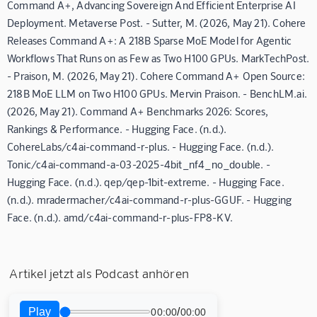
Command A+, Advancing Sovereign And Efficient Enterprise AI
Deployment. Metaverse Post. - Sutter, M. (2026, May 21). Cohere
Releases Command A+: A 218B Sparse MoE Model for Agentic
Workflows That Runs on as Few as Two H100 GPUs. MarkTechPost.
- Praison, M. (2026, May 21). Cohere Command A+ Open Source:
218B MoE LLM on Two H100 GPUs. Mervin Praison. - BenchLM.ai.
(2026, May 21). Command A+ Benchmarks 2026: Scores,
Rankings & Performance. - Hugging Face. (n.d.).
CohereLabs/c4ai-command-r-plus. - Hugging Face. (n.d.).
Tonic/c4ai-command-a-03-2025-4bit_nf4_no_double. -
Hugging Face. (n.d.). qep/qep-1bit-extreme. - Hugging Face.
(n.d.). mradermacher/c4ai-command-r-plus-GGUF. - Hugging
Face. (n.d.). amd/c4ai-command-r-plus-FP8-KV.
Artikel jetzt als Podcast anhören
Play
/
00:00
00:00