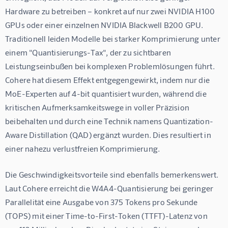
Hardware zu betreiben – konkret auf nur zwei NVIDIA H100 
GPUs oder einer einzelnen NVIDIA Blackwell B200 GPU. 
Traditionell leiden Modelle bei starker Komprimierung unter 
einem "Quantisierungs-Tax", der zu sichtbaren 
Leistungseinbußen bei komplexen Problemlösungen führt. 
Cohere hat diesem Effekt entgegengewirkt, indem nur die 
MoE-Experten auf 4-bit quantisiert wurden, während die 
kritischen Aufmerksamkeitswege in voller Präzision 
beibehalten und durch eine Technik namens Quantization-
Aware Distillation (QAD) ergänzt wurden. Dies resultiert in 
einer nahezu verlustfreien Komprimierung.
Die Geschwindigkeitsvorteile sind ebenfalls bemerkenswert. 
Laut Cohere erreicht die W4A4-Quantisierung bei geringer 
Parallelität eine Ausgabe von 375 Tokens pro Sekunde 
(TOPS) mit einer Time-to-First-Token (TTFT)-Latenz von 