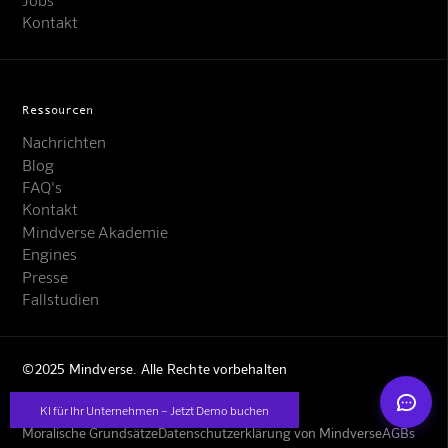
Kontakt
Ressourcen
Nachrichten
Blog
Mindverse Support
Online · KI-Assistent
FAQ's
Kontakt
Mindverse Akademie
Engines
Presse
Fallstudien
Mindverse
©2025 Mindverse. Alle Rechte vorbehalten
KI für Ihr Unternehmen – Jetzt Demo buchen
Moralische Grundsätze
Datenschutzerklärung von Mindverse
AGBs