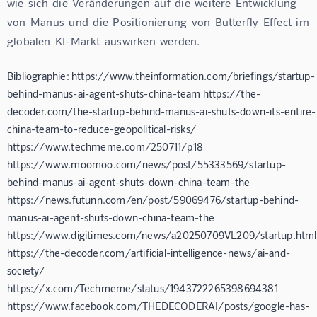
wie  sich  die  Veränderungen  auf  die  weitere  Entwicklung  
von  Manus  und  die  Positionierung  von  Butterfly  Effect  im  
globalen  KI-Markt  auswirken  werden.
Bibliographie: https://www.theinformation.com/briefings/startup-
behind-manus-ai-agent-shuts-china-team https://the-
decoder.com/the-startup-behind-manus-ai-shuts-down-its-entire-
china-team-to-reduce-geopolitical-risks/
https://www.techmeme.com/250711/p18
https://www.moomoo.com/news/post/55333569/startup-
behind-manus-ai-agent-shuts-down-china-team-the
https://news.futunn.com/en/post/59069476/startup-behind-
manus-ai-agent-shuts-down-china-team-the
https://www.digitimes.com/news/a20250709VL209/startup.html
https://the-decoder.com/artificial-intelligence-news/ai-and-
society/
https://x.com/Techmeme/status/1943722265398694381
https://www.facebook.com/THEDECODERAI/posts/google-has-