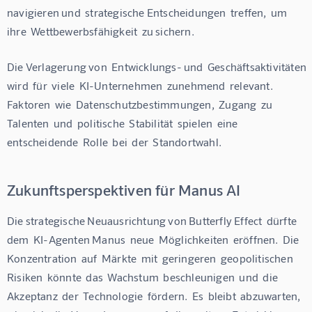
navigieren und  strategische Entscheidungen  treffen,  um  
ihre  Wettbewerbsfähigkeit  zu sichern.
Die Verlagerung von  Entwicklungs- und  Geschäftsaktivitäten  
wird  für  viele  KI-Unternehmen  zunehmend  relevant.  
Faktoren  wie  Datenschutzbestimmungen,  Zugang  zu  
Talenten  und  politische  Stabilität  spielen  eine  
entscheidende  Rolle  bei  der  Standortwahl.
Zukunftsperspektiven für Manus AI
Die strategische Neuausrichtung von Butterfly Effect  dürfte  
dem  KI-Agenten Manus  neue  Möglichkeiten  eröffnen.  Die  
Konzentration  auf  Märkte  mit  geringeren  geopolitischen  
Risiken  könnte  das  Wachstum  beschleunigen  und  die  
Akzeptanz  der  Technologie  fördern.  Es  bleibt  abzuwarten,  