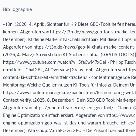
Bibliographie
- t3n. (2026, 4. April). Sichtbar für KI? Diese GEO-Tools helfen her
kennen. Abgerufen von https://t3n.de/news/geo-tools-marke-kenn
Dezember). Ist deine Marke in KI-Chats sichtbar? Mit diesen Tipps u
Abgerufen von https://t3n.de/news/geo-ki-chats-marke-content-
(2026, 4. März). So wirst du in KI-Suchen sichtbar (GRATIS TOOLS)
https://www.youtube.com/watch?v=5faCwM7xOeI - Philipp Tusch. (20
ermitteln – ChatGPT, AI Overview [Gratis Tool]. Abgerufen von htt
content/ki-sichtbarkeit-ermitteln-tracken/ - contentmanager.de Red
Monitoring: Welche Quellen nutzen KI-Tools für Infos zu Deinem 
https://www.contentmanager.de/nachrichten/ki-monitoring-welche
Context Verify. (2025, 8. Dezember). Dein SEO GEO Tool: Markenpr
Abgerufen von https://context-verify.eu/seo-geo-tool/ - Claneo. (
Engine Optimization) einfach erklärt. Abgerufen von https://www
engine-optimization-geo-was-ist-das-und-warum-brauche-ich-es/ - 
Dezember). Workshop: Von SEO zu GEO – Die Zukunft der Sichtbarke