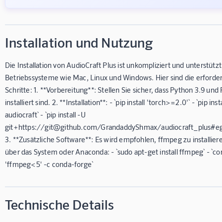
Installation und Nutzung
Die Installation von AudioCraft Plus ist unkompliziert und unterstütz
Betriebssysteme wie Mac, Linux und Windows. Hier sind die erforder
Schritte: 1. **Vorbereitung**: Stellen Sie sicher, dass Python 3.9 und
installiert sind. 2. **Installation**: - `pip install 'torch>=2.0'` - `pip inst
audiocraft` - `pip install -U
git+https://git@github.com/GrandaddyShmax/audiocraft_plus#eg
3. **Zusätzliche Software**: Es wird empfohlen, ffmpeg zu installie
über das System oder Anaconda: - `sudo apt-get install ffmpeg` - `con
'ffmpeg<5' -c conda-forge`
Technische Details