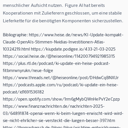
menschlicher Aufsicht nutzen.  Figure AI hat bereits 
Kooperationen mit Zulieferern geschlossen, um eine stabile 
Lieferkette für die benötigten Komponenten sicherzustellen.
Bibliographie: https://www.heise.de/news/KI-Update-kompakt-
Claude-OpenAIs-Stimmen-Nvidias-Investitionen-Atlas-
10324219.html https://kiupdate.podigee.io/433-21-03-2025
https://social.heise.de/@heiseonline/114200794921985315
https://plus.rtl.de/podcast/ki-update-ein-heise-podcast-
fitbmrwnyrukn/neue-folge
https://www.threads.net/@heiseonline/post/DHdwCqBNXUr
https://podcasts.apple.com/ru/podcast/ki-update-ein-heise-
podcast/id1691536182
https://open.spotify.com/show/1rm6gMybQWnHePvY2eCpzp
https://www.finanznachrichten.de/nachrichten-2025-
03/64891874-openai-wenn-ki-beim-luegen-erwischt-wird-wird-
sie-nicht-ehrlicher-sie-versteckt-die-luegen-besser-397.htm
https://thomasbarsch.de/blogs/blog/wichtige-entwicklungen-