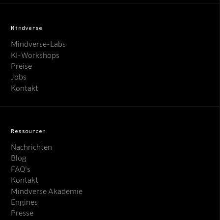
Mindverse
Mindverse-Labs
KI-Workshops
Preise
Jobs
Kontakt
Ressourcen
Nachrichten
Blog
FAQ's
Kontakt
Mindverse Support
Mindverse Akademie
Online · KI-Assistent
Engines
Presse