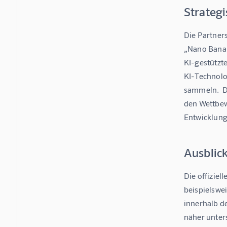
Strateg
Die Partner
„Nano Banan
KI-gestützt
KI-Technolo
sammeln.  Di
den Wettbew
Entwicklung
Ausblic
Die offiziel
beispielswei
innerhalb d
näher unter