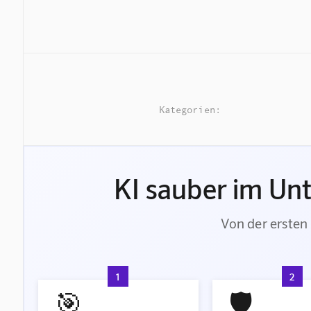
Kategorien:
KI sauber im Un
Von der ersten 
1
2
🎯
🛡️