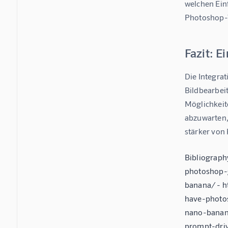
welchen Ein
Photoshop-V
Fazit: E
Die Integra
Bildbearbei
Möglichkeit
abzuwarten, 
stärker von
Bibliograp
photoshop-
banana/ - 
have-photo
nano-banan
prompt-driv