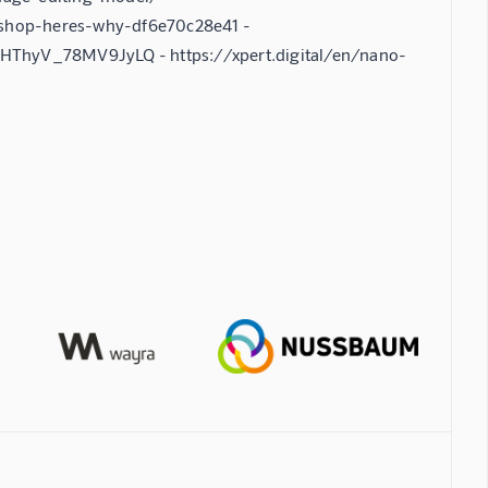
shop-heres-why-df6e70c28e41 -
wHThyV_78MV9JyLQ - https://xpert.digital/en/nano-