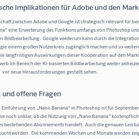
ische Implikationen für Adobe und den Mark
schaft zwischen Adobe und Google ist strategisch relevant für b
a“ eine Erweiterung des Funktionsumfangs von Photoshop und e
en Bildbearbeitung.  Google wiederum kann durch die Integratio
gie einem großen Nutzerkreis zugänglich machen und so weitere 
e langfristigen Auswirkungen dieser Kooperation auf den Markt s
erb im Bereich der KI-basierten Bildbearbeitung weiter anheize
  vor neue Herausforderungen gestellt sehen.
k und offene Fragen
le Einführung von „Nano Banana“ in Photoshop ist für September ge
se noch unklar, ob die Nutzung von „Nano Banana“ kostenpflichti
es bestehenden Abonnements handelt.  Auch die genauen Leist
sucht werden.  Die kommenden Wochen und Monate werden zeigen