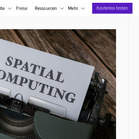
Kostenlos testen
ite
Preise
Ressourcen
Mehr


