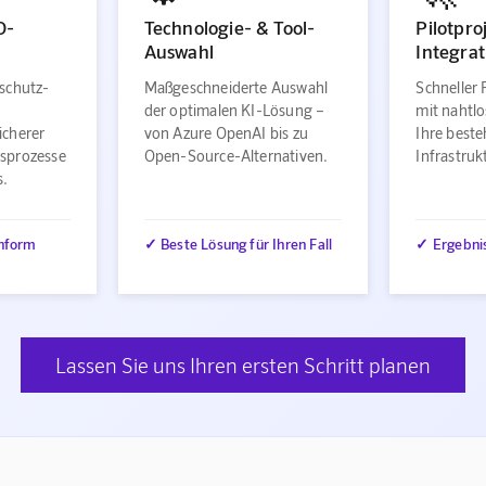
O-
Technologie- & Tool-
Pilotpro
Auswahl
Integrat
schutz-
Maßgeschneiderte Auswahl
Schneller 
der optimalen KI-Lösung –
mit nahtlo
icherer
von Azure OpenAI bis zu
Ihre best
sprozesse
Open-Source-Alternativen.
Infrastru
s.
nform
✓ Beste Lösung für Ihren Fall
✓ Ergebni
Lassen Sie uns Ihren ersten Schritt planen