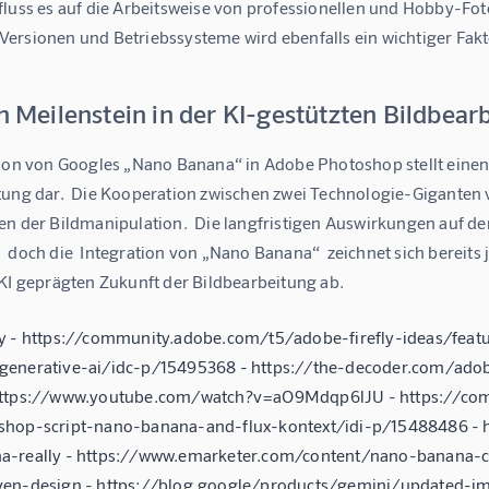
fluss es auf die Arbeitsweise von professionellen und Hobby-Fot
ersionen und Betriebssysteme wird ebenfalls ein wichtiger Fakto
in Meilenstein in der KI-gestützten Bildbear
tion von Googles „Nano Banana“ in Adobe Photoshop stellt einen 
tung dar.  Die Kooperation zwischen zwei Technologie-Giganten
en der Bildmanipulation.  Die langfristigen Auswirkungen auf d
 doch die  Integration von „Nano Banana“  zeichnet sich bereits j
 KI geprägten Zukunft der Bildbearbeitung ab.
hy - https://community.adobe.com/t5/adobe-firefly-ideas/fe
generative-ai/idc-p/15495368 - https://the-decoder.com/ado
https://www.youtube.com/watch?v=aO9Mdqp6lJU - https://co
shop-script-nano-banana-and-flux-kontext/idi-p/15488486 - 
a-really - https://www.emarketer.com/content/nano-banana-
en-design - https://blog.google/products/gemini/updated-i