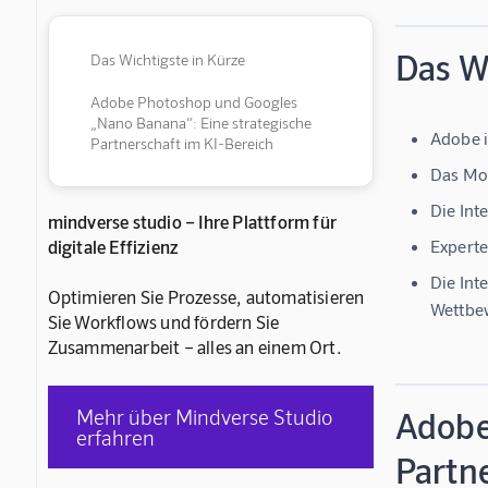
Das Wi
Das Wichtigste in Kürze
Adobe Photoshop und Googles
„Nano Banana“: Eine strategische
Adobe i
Partnerschaft im KI-Bereich
Das Mod
Die Int
mindverse studio – Ihre Plattform für
digitale Effizienz
Experte
Die Int
Optimieren Sie Prozesse, automatisieren
Wettbew
Sie Workflows und fördern Sie
Zusammenarbeit – alles an einem Ort.
Mehr über Mindverse Studio
Adobe
erfahren
Partn