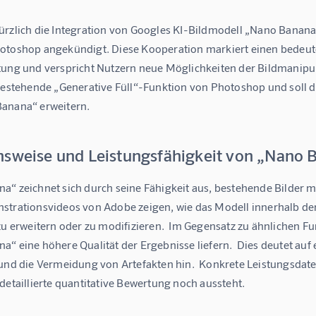
rzlich die Integration von Googles KI-Bildmodell „Nano Banana“, 
otoshop angekündigt. Diese Kooperation markiert einen bedeuten
tung und verspricht Nutzern neue Möglichkeiten der Bildmanipula
 bestehende „Generative Füll“-Funktion von Photoshop und soll d
anana“ erweitern.
nsweise und Leistungsfähigkeit von „Nano 
“ zeichnet sich durch seine Fähigkeit aus, bestehende Bilder mi
strationsvideos von Adobe zeigen, wie das Modell innerhalb der
zu erweitern oder zu modifizieren.  Im Gegensatz zu ähnlichen Funk
“ eine höhere Qualität der Ergebnisse liefern.  Dies deutet auf
 und die Vermeidung von Artefakten hin.  Konkrete Leistungsdat
detaillierte quantitative Bewertung noch aussteht.