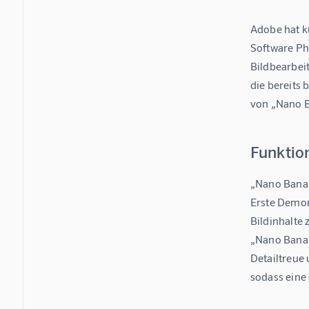
Adobe hat kü
Software Ph
Bildbearbei
die bereits
von „Nano B
Funktio
„Nano Banana
Erste Demon
Bildinhalte 
„Nano Banana
Detailtreue
sodass eine 