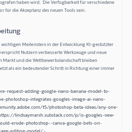
ografen haben wird.  Die Verfügbarkeit für verschiedene 
r für die Akzeptanz des neuen Tools sein.
beitung
wichtigen Meilenstein in der Entwicklung KI-gestützter 
 verspricht Nutzern verbesserte Werkzeuge und neue 
en Markt und die Wettbewerbslandschaft bleiben 
etzt als ein bedeutender Schritt in Richtung einer immer 
ature-request-adding-google-nano-banana-model-to-
be-photoshop-integrates-googles-image-ai-nano-
mmunity.adobe.com/t5/photoshop-beta-ideas/any-one-
https://lindsaymarsh.substack.com/p/is-googles-new-
could-erode-photoshop--canva-google-bets-on-
mage-editing-model/ -