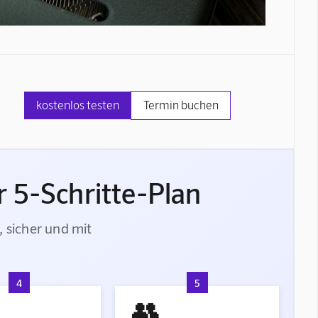
kostenlos testen
Termin buchen
 5-Schritte-Plan
, sicher und mit
4
5
👥