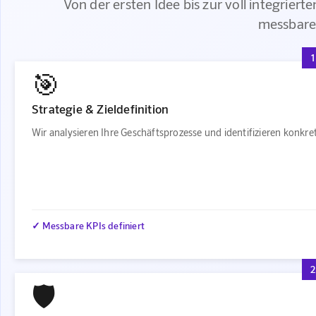
Von der ersten Idee bis zur voll integriert
messbare
1
🎯
Strategie & Zieldefinition
Wir analysieren Ihre Geschäftsprozesse und identifizieren konkr
✓ Messbare KPIs definiert
2
🛡️