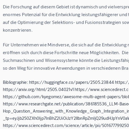
Die Forschung auf diesem Gebiet ist dynamisch und vielverspre
enormes Potenzial für die Entwicklung leistungsfähigerer und 
auf die Optimierung der Selektions- und Fusionsstrategien so
konzentrieren.
Für Unternehmen wie Mindverse, die sich auf die Entwicklung 
eröffnen sich durch diese Fortschritte neue Möglichkeiten.  Die
Suchmaschinen und Wissenssysteme könnte die Leistungsfähigke
so den Weg für innovative Anwendungen in verschiedenen Br
Bibliographie: https://huggingface.co/papers/2505.23844 https:
https://arxiv.org/html/2505.04021v1 https://www.sciencedirect
https://github.com/kyegomez/awesome-multi-agent-papers/b
https://www.researchgate.net/publication/386185536_LLM-Base
Hop_Question_Answering_with_Knowledge_Graph_Integration_in
_tp=eyJjb250ZXh0Ijp7InBhZ2UiOiJzY2llbnRpZmljQ29udHJpYnV0
https://www.sciencedirect.com/science/article/pii/S016777992