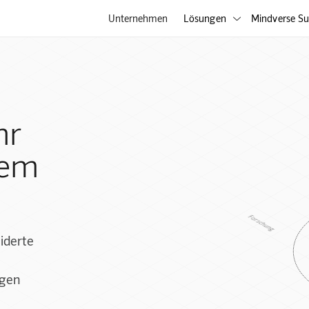
Unternehmen
Lösungen
Mindverse Su

hr
rem
Forschung
iderte
igen