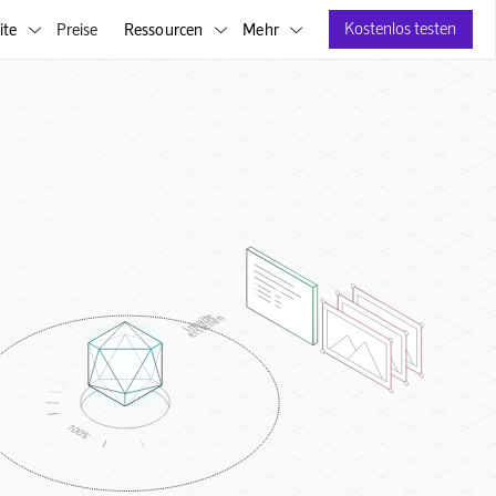
Kostenlos testen
ite
Preise
Ressourcen
Mehr



Inhalte
erstellen
100%