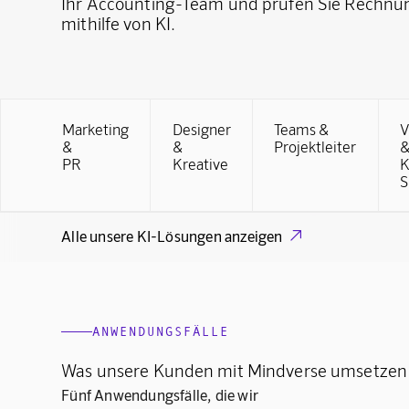
Ihr Accounting-Team und prüfen Sie Rechnu
mithilfe von KI.
Marketing
Designer
Teams &
V
&
&
Projektleiter
PR
Kreative
K
S
Alle unsere KI-Lösungen anzeigen

ANWENDUNGSFÄLLE
Was unsere Kunden mit Mindverse umsetzen
Fünf Anwendungsfälle, die wir