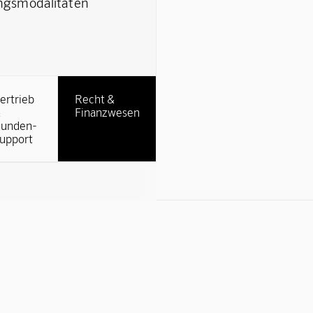
ngsmodalitäten
ertrieb
Recht &
&
Finanzwesen
unden-
upport