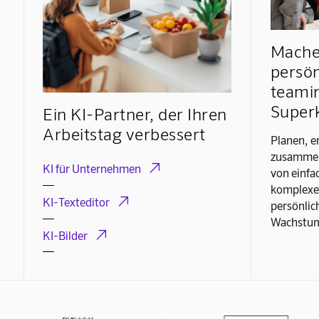
Machen
persön
teami
Superk
Ein KI-Partner, der Ihren
Arbeitstag verbessert
Planen, e
zusammen

KI für Unternehmen
von einfa
komplexen

KI-Texteditor
persönlic
Wachstum

KI-Bilder